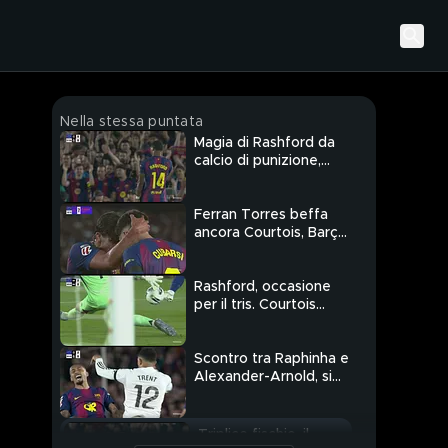
Nella stessa puntata
Magia di Rashford da
calcio di punizione,
Barça-Real 1-0
Ferran Torres beffa
ancora Courtois, Barça-
Real 2-0
Rashford, occasione
per il tris. Courtois
salva i Blancos
Scontro tra Raphinha e
Alexander-Arnold, si
accende il Clasico
Triplice fischio, il