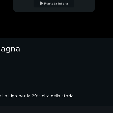
Barcellona è
Puntata intera
campione di Spagna
Il Barcellona vince La
Liga: la premiazione al
Camp Nou
PROSSIMO VIDEO
Barcellona-Real Madrid
2-0: gli highlights
Spagna
Dani Olmo: "Abbiamo
fatto la storia, ora
vogliamo ancora di più"
 La Liga per la 29ª volta nella storia.