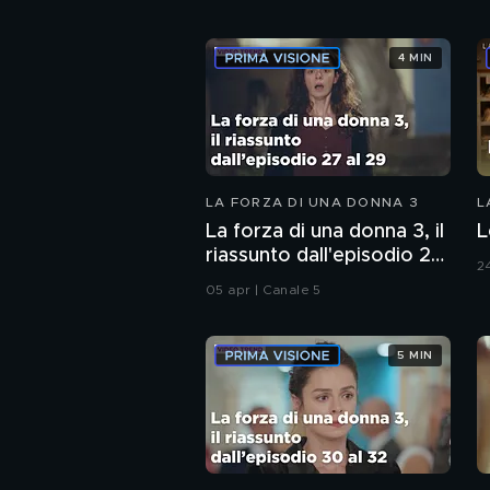
4 MIN
LA FORZA DI UNA DONNA 3
L
La forza di una donna 3, il
L
riassunto dall'episodio 27
2
al 29
05 apr | Canale 5
5 MIN