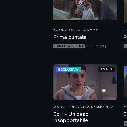
BUONGIORNO, MAMMA!
L
Prima puntata
P
21 apr 2021 |
PUNTATA INTERA
P
Canale 5
75 MIN
MADRI - UNA VITA D'AMORE 2
A
Ep. 1 - Un peso
E
insopportabile
P