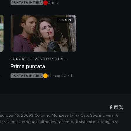
Crime
PUNTATA INTERA
86 MIN
FURORE, IL VENTO DELLA
SPERANZA
Prima puntata
et
14 mag 2014 |
PUNTATA INTERA
Canale 5
e Europa 46, 20093 Cologno Monzese (MI) - Cap. Soc. int. vers. €
lizzazione funzionale all'addestramento di sistemi di intelligenza