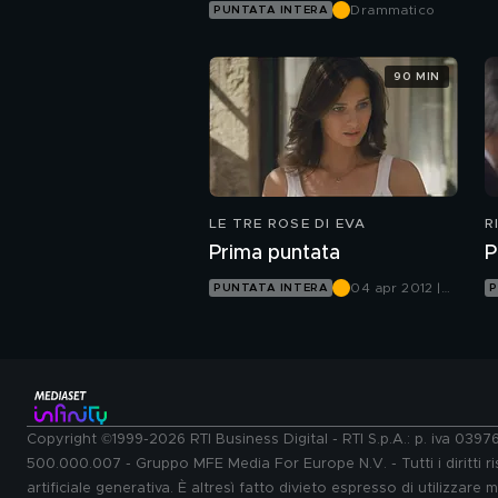
Drammatico
PUNTATA INTERA
90 MIN
LE TRE ROSE DI EVA
R
Prima puntata
P
04 apr 2012 |
PUNTATA INTERA
P
Canale 5
Copyright ©1999-2026 RTI Business Digital - RTI S.p.A.: p. iva 039
500.000.007 - Gruppo MFE Media For Europe N.V. - Tutti i diritti ris
artificiale generativa. È altresì fatto divieto espresso di utilizzare