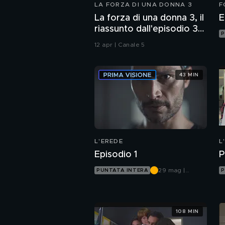
LA FORZA DI UNA DONNA 3
F
La forza di una donna 3, il
E
riassunto dall'episodio 30
P
al 32
12 apr | Canale 5
43 MIN
L'EREDE
L
Episodio 1
P
29 mag |
PUNTATA INTERA
P
Canale 5
108 MIN