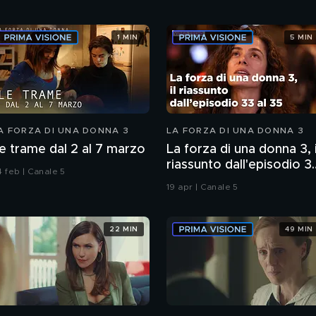
1 MIN
5 MIN
A FORZA DI UNA DONNA 3
LA FORZA DI UNA DONNA 3
e trame dal 2 al 7 marzo
La forza di una donna 3, i
riassunto dall'episodio 3
4 feb | Canale 5
al 35
19 apr | Canale 5
22 MIN
49 MIN