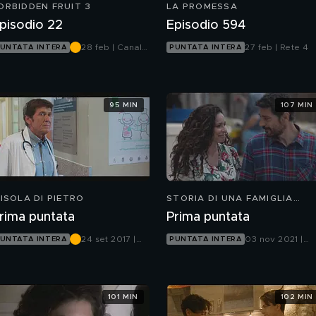
ORBIDDEN FRUIT 3
LA PROMESSA
pisodio 22
Episodio 594
28 feb | Canale
27 feb | Rete 4
UNTATA INTERA
PUNTATA INTERA
5
95 MIN
107 MIN
'ISOLA DI PIETRO
STORIA DI UNA FAMIGLIA
PERBENE
rima puntata
Prima puntata
24 set 2017 |
03 nov 2021 |
UNTATA INTERA
PUNTATA INTERA
Canale 5
Canale 5
101 MIN
102 MIN