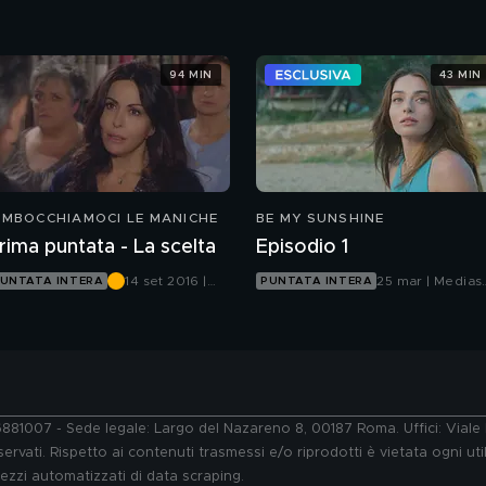
Canale 5
94 MIN
43 MIN
IMBOCCHIAMOCI LE MANICHE
BE MY SUNSHINE
rima puntata - La scelta
Episodio 1
14 set 2016 |
25 mar | Medias
UNTATA INTERA
PUNTATA INTERA
Canale 5
Infinity
76881007 - Sede legale: Largo del Nazareno 8, 00187 Roma. Uffici: Vial
ervati. Rispetto ai contenuti trasmessi e/o riprodotti è vietata ogni uti
 mezzi automatizzati di data scraping.