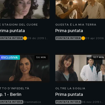
E STAGIONI DEL CUORE
QUESTA È LA MIA TERRA
rima puntata
Prima puntata
09 dic 2019 |
09 apr 2006 
UNTATA INTERA
PUNTATA INTERA
Canale 5
Canale 5
56 MIN
107 MIN
TTO D'INFEDELTÀ
OLTRE LA SOGLIA
p. 1 - Berlin
Prima puntata
Drammatico
06 nov 2019 |
UNTATA INTERA
PUNTATA INTERA