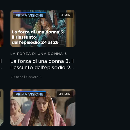
4 MIN
LA FORZA DI UNA DONNA 3
l
La forza di una donna 3, il
3
riassunto dall'episodio 24
al 26
29 mar | Canale 5
42 MIN