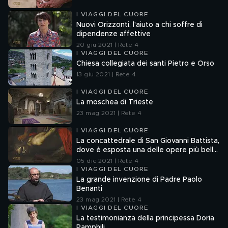
I VIAGGI DEL CUORE
Nuovi Orizzonti, l'aiuto a chi soffre di
dipendenze affettive
20 giu 2021 | Rete 4
I VIAGGI DEL CUORE
Chiesa collegiata dei santi Pietro e Orso
13 giu 2021 | Rete 4
I VIAGGI DEL CUORE
La moschea di Trieste
23 mag 2021 | Rete 4
I VIAGGI DEL CUORE
La concattedrale di San Giovanni Battista,
dove è esposta una delle opere più belle
del Caravaggio
05 dic 2021 | Rete 4
I VIAGGI DEL CUORE
La grande invenzione di Padre Paolo
Benanti
23 mag 2021 | Rete 4
I VIAGGI DEL CUORE
La testimonianza della principessa Doria
Pamphilj