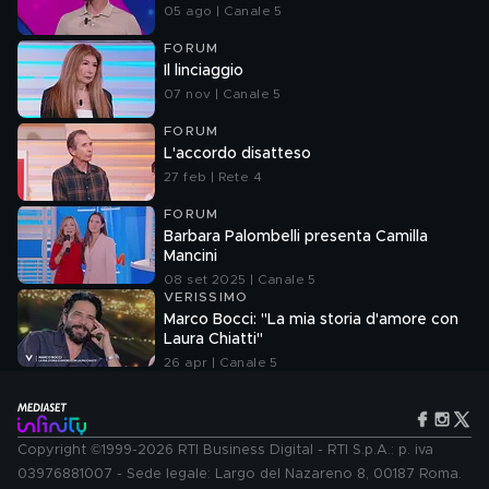
05 ago | Canale 5
FORUM
Il linciaggio
07 nov | Canale 5
FORUM
L'accordo disatteso
27 feb | Rete 4
FORUM
Barbara Palombelli presenta Camilla
Mancini
08 set 2025 | Canale 5
VERISSIMO
Marco Bocci: "La mia storia d'amore con
Laura Chiatti"
26 apr | Canale 5
Copyright ©1999-2026 RTI Business Digital - RTI S.p.A.: p. iva
03976881007 - Sede legale: Largo del Nazareno 8, 00187 Roma.