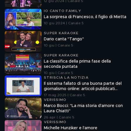
12 giu 2024 | Canale 5
IO CANTO FAMILY
La sorpresa di Francesco, il figlio di Mietta
10 giu 2024 | Canale 5
SUPER KARAOKE
Dario canta "Tango"
10 giu | Canale 5
SUPER KARAOKE
La classifica della prima fase della
seconda puntata
10 giu | Canale 5
STRISCIA LA NOTIZIA
Il sistema fallato di una buona parte del
giornalismo online: articoli pubblicati
senza la verifica delle fonti
17 mag 2025 | Canale 5
VERISSIMO
Marco Bocci: "La mia storia d'amore con
Laura Chiatti"
26 apr | Canale 5
VERISSIMO
Michelle Hunziker e l'amore