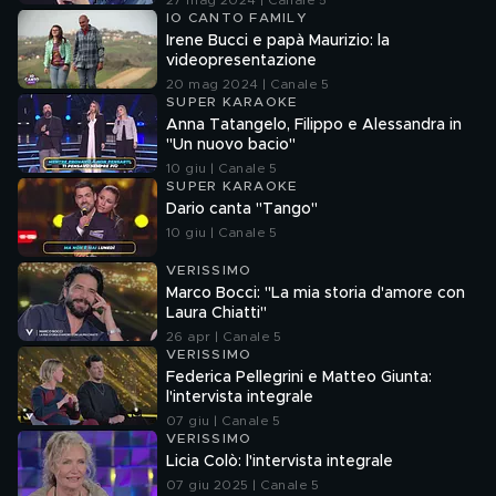
27 mag 2024 | Canale 5
IO CANTO FAMILY
Irene Bucci e papà Maurizio: la
videopresentazione
20 mag 2024 | Canale 5
SUPER KARAOKE
Anna Tatangelo, Filippo e Alessandra in
"Un nuovo bacio"
10 giu | Canale 5
SUPER KARAOKE
Dario canta "Tango"
10 giu | Canale 5
VERISSIMO
Marco Bocci: "La mia storia d'amore con
Laura Chiatti"
26 apr | Canale 5
VERISSIMO
Federica Pellegrini e Matteo Giunta:
l'intervista integrale
07 giu | Canale 5
VERISSIMO
Licia Colò: l'intervista integrale
07 giu 2025 | Canale 5