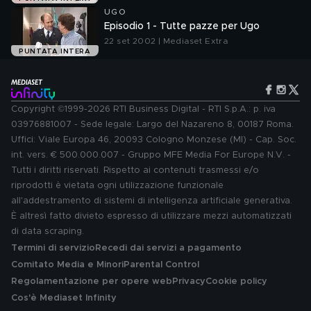
UGO
Episodio 1 - Tutte pazze per Ugo
22 set 2002 | Mediaset Extra
PUNTATA INTERA
Copyright ©1999-2026 RTI Business Digital - RTI S.p.A.: p. iva
03976881007 - Sede legale: Largo del Nazareno 8, 00187 Roma.
Uffici: Viale Europa 46, 20093 Cologno Monzese (MI) - Cap. Soc.
int. vers. € 500.000.007 - Gruppo MFE Media For Europe N.V. -
Tutti i diritti riservati. Rispetto ai contenuti trasmessi e/o
riprodotti è vietata ogni utilizzazione funzionale
all'addestramento di sistemi di intelligenza artificiale generativa.
È altresì fatto divieto espresso di utilizzare mezzi automatizzati
di data scraping.
Termini di servizio
Recedi dai servizi a pagamento
Comitato Media e Minori
Parental Control
Regolamentazione per opere web
Privacy
Cookie policy
Cos'è Mediaset Infinity