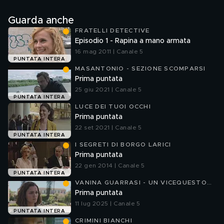
Guarda anche
FRATELLI DETECTIVE
Episodio 1 - Rapina a mano armata
16 mag 2011 | Canale 5
PUNTATA INTERA
MASANTONIO - SEZIONE SCOMPARSI
Prima puntata
25 giu 2021 | Canale 5
PUNTATA INTERA
LUCE DEI TUOI OCCHI
Prima puntata
22 set 2021 | Canale 5
PUNTATA INTERA
I SEGRETI DI BORGO LARICI
Prima puntata
22 gen 2014 | Canale 5
PUNTATA INTERA
VANINA GUARRASI - UN VICEQUESTORE
A CATANIA
Prima puntata
11 lug 2025 | Canale 5
PUNTATA INTERA
CRIMINI BIANCHI