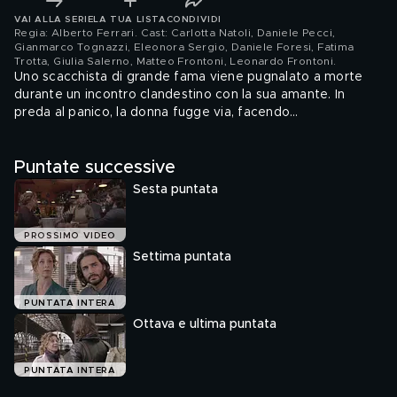
VAI ALLA SERIE
LA TUA LISTA
CONDIVIDI
Regia: Alberto Ferrari. Cast: Carlotta Natoli, Daniele Pecci,
Gianmarco Tognazzi, Eleonora Sergio, Daniele Foresi, Fatima
Trotta, Giulia Salerno, Matteo Frontoni, Leonardo Frontoni
.
Uno scacchista di grande fama viene pugnalato a morte
durante un incontro clandestino con la sua amante. In
preda al panico, la donna fugge via, facendo
inevitabilmente ricadere i sospetti sopra di lei. Nonostante
i gravi indizi a suo carico, pero', Laura (Carlotta Natoli) e'
Puntate successive
convinta dell' innocenza della donna, e comincia ad
indagare.Ma c'e' un altro mistero ancora da risolvere: con
Sesta puntata
chi avra' passato la notte Laura?
PROSSIMO VIDEO
Settima puntata
PUNTATA INTERA
Ottava e ultima puntata
PUNTATA INTERA