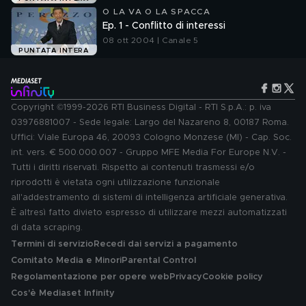
O LA VA O LA SPACCA
Ep. 1 - Conflitto di interessi
08 ott 2004 | Canale 5
PUNTATA INTERA
Copyright ©1999-2026 RTI Business Digital - RTI S.p.A.: p. iva
03976881007 - Sede legale: Largo del Nazareno 8, 00187 Roma.
Uffici: Viale Europa 46, 20093 Cologno Monzese (MI) - Cap. Soc.
int. vers. € 500.000.007 - Gruppo MFE Media For Europe N.V. -
Tutti i diritti riservati. Rispetto ai contenuti trasmessi e/o
riprodotti è vietata ogni utilizzazione funzionale
all'addestramento di sistemi di intelligenza artificiale generativa.
È altresì fatto divieto espresso di utilizzare mezzi automatizzati
di data scraping.
Termini di servizio
Recedi dai servizi a pagamento
Comitato Media e Minori
Parental Control
Regolamentazione per opere web
Privacy
Cookie policy
Cos'è Mediaset Infinity