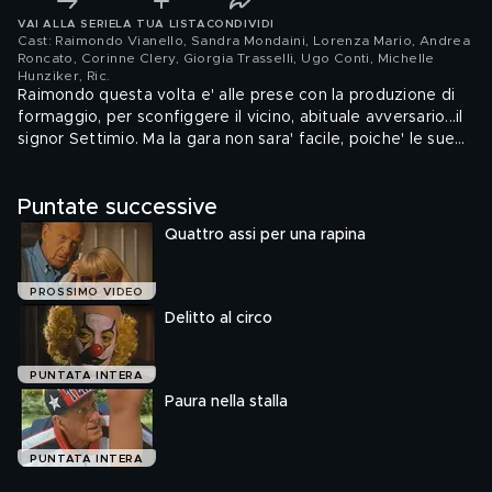
VAI ALLA SERIE
LA TUA LISTA
CONDIVIDI
Cast: Raimondo Vianello, Sandra Mondaini, Lorenza Mario, Andrea
Roncato, Corinne Clery, Giorgia Trasselli, Ugo Conti, Michelle
Hunziker, Ric
.
Raimondo questa volta e' alle prese con la produzione di
formaggio, per sconfiggere il vicino, abituale avversario...il
signor Settimio. Ma la gara non sara' facile, poiche' le sue
pecore sono scozzesi, e quindi piu' adatte alla produzione
di cachemire. Sandra, come al solito, non si fa sfuggire le
Puntate successive
occasioni e si propone come socia alla vicina ditta
produttrice di filati di lana. Con spensieratezza, Sandra
Quattro assi per una rapina
versa la quota di 400 milioni, a discapito del povero
Raimondo che davanti a certe situazioni non ha potere
decisionale. Le preoccupazioni arrivano con l'improvvisa
PROSSIMO VIDEO
morte del contabile della societa', il signor Nico al quale
Delitto al circo
qualche giorno prima, era stata incendiata l'automobile.
Proprio durante il funerale, avviene un'altra sciagura: il
PUNTATA INTERA
socio addetto alla gestione delle risorse finanziarie, viene
Paura nella stalla
tragicamente ammazzato con due colpi di pistola. La
situazione e' piu' che mai preoccupante ed insospettisce
sempre piu' Sandra e Raimondo, che per il momento, sono
PUNTATA INTERA
rius...