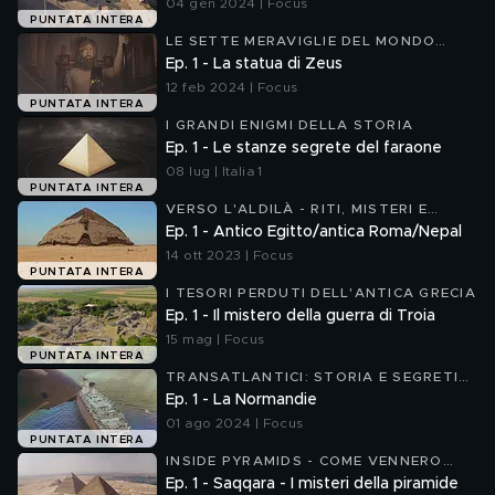
04 gen 2024 | Focus
PUNTATA INTERA
LE SETTE MERAVIGLIE DEL MONDO
ANTICO
Ep. 1 - La statua di Zeus
12 feb 2024 | Focus
PUNTATA INTERA
I GRANDI ENIGMI DELLA STORIA
Ep. 1 - Le stanze segrete del faraone
08 lug | Italia 1
PUNTATA INTERA
VERSO L'ALDILÀ - RITI, MISTERI E
CREDENZE DEGLI ANTICHI
Ep. 1 - Antico Egitto/antica Roma/Nepal
14 ott 2023 | Focus
PUNTATA INTERA
I TESORI PERDUTI DELL'ANTICA GRECIA
Ep. 1 - Il mistero della guerra di Troia
15 mag | Focus
PUNTATA INTERA
TRANSATLANTICI: STORIA E SEGRETI
DEI GIGANTI DEL MARE
Ep. 1 - La Normandie
01 ago 2024 | Focus
PUNTATA INTERA
INSIDE PYRAMIDS - COME VENNERO
COSTRUITE LE PIRAMIDI
Ep. 1 - Saqqara - I misteri della piramide