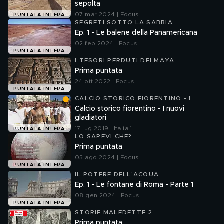
sepolta
07 mar 2024 | Focus
PUNTATA INTERA
SEGRETI SOTTO LA SABBIA
Ep. 1 - Le balene della Panamericana
02 feb 2024 | Focus
PUNTATA INTERA
I TESORI PERDUTI DEI MAYA
Prima puntata
24 ott 2022 | Focus
PUNTATA INTERA
CALCIO STORICO FIORENTINO - I
NUOVI GLADIATORI
Calcio storico fiorentino - I nuovi
gladiatori
17 lug 2019 | Italia 1
PUNTATA INTERA
LO SAPEVI CHE?
Prima puntata
05 ago 2024 | Focus
PUNTATA INTERA
IL POTERE DELL'ACQUA
Ep. 1 - Le fontane di Roma - Parte 1
08 gen 2024 | Focus
PUNTATA INTERA
STORIE MALEDETTE 2
Prima puntata