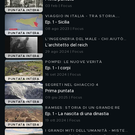
03 feb | Focus
PUNTATA INTERA
VIAGGIO IN ITALIA - TRA STORIA,
SCIENZA E NATURA
Ep. 1 - Sicilia
08 ago 2023 | Focus
PUNTATA INTERA
L'INGEGNERIA DEL MALE - CHI AIUTÒ
HITLER A COSTRUIRE IL TERZO REICH
L'architetto del reich
29 ago 2024 | Focus
PUNTATA INTERA
POMPEI: LE NUOVE VERITÀ
Ep. 1 - I corpi
16 set 2024 | Focus
PUNTATA INTERA
SEGRETI NEL GHIACCIO 4
Prima puntata
09 giu 2025 | Focus
PUNTATA INTERA
RAMSES: STORIA DI UN GRANDE RE
Ep. 1 - La nascita di una dinastia
19 ott 2024 | Focus
PUNTATA INTERA
I GRANDI MITI DELL'UMANITÀ - MISTERI