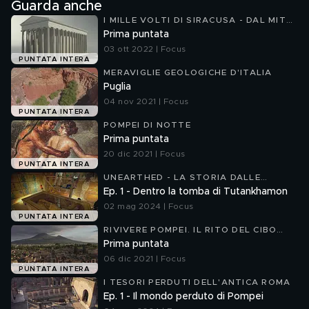
Guarda anche
I MILLE VOLTI DI SIRACUSA - DAL MITO
ALLA STORIA
Prima puntata
03 ott 2022 | Focus
PUNTATA INTERA
MERAVIGLIE GEOLOGICHE D'ITALIA
Puglia
04 nov 2021 | Focus
PUNTATA INTERA
POMPEI DI NOTTE
Prima puntata
20 dic 2021 | Focus
PUNTATA INTERA
UNEARTHED - LA STORIA DALLE
FONDAMENTA 2
Ep. 1 - Dentro la tomba di Tutankhamon
02 mag 2024 | Focus
PUNTATA INTERA
RIVIVERE POMPEI. IL RITO DEL CIBO
ALL'OMBRA DEL VESUVIO
Prima puntata
06 dic 2021 | Focus
PUNTATA INTERA
I TESORI PERDUTI DELL'ANTICA ROMA
Ep. 1 - Il mondo perduto di Pompei