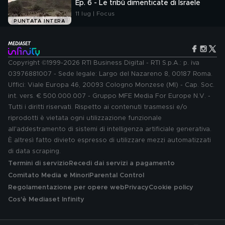
E RIVELAZIONI 3
Ep. 6 - Le tribù dimenticate di Israele
11 lug | Focus
PUNTATA INTERA
Copyright ©1999-2026 RTI Business Digital - RTI S.p.A.: p. iva
03976881007 - Sede legale: Largo del Nazareno 8, 00187 Roma.
Uffici: Viale Europa 46, 20093 Cologno Monzese (MI) - Cap. Soc.
int. vers. € 500.000.007 - Gruppo MFE Media For Europe N.V. -
Tutti i diritti riservati. Rispetto ai contenuti trasmessi e/o
riprodotti è vietata ogni utilizzazione funzionale
all'addestramento di sistemi di intelligenza artificiale generativa.
È altresì fatto divieto espresso di utilizzare mezzi automatizzati
di data scraping.
Termini di servizio
Recedi dai servizi a pagamento
Comitato Media e Minori
Parental Control
Regolamentazione per opere web
Privacy
Cookie policy
Cos'è Mediaset Infinity