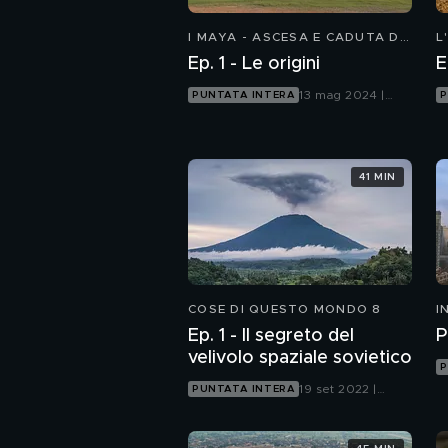
I MAYA - ASCESA E CADUTA DI
L
UNA CIVILTÀ
A
Ep. 1 - Le origini
E
C
13 mag 2024 |
PUNTATA INTERA
P
Focus
41 MIN
COSE DI QUESTO MONDO 8
I
Ep. 1 - Il segreto del
P
velivolo spaziale sovietico
P
19 set 2022 |
PUNTATA INTERA
Focus