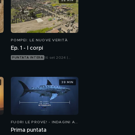
58 MIN
POMPEI: LE NUOVE VERITÀ
Ep. 1 - I corpi
16 set 2024 |
PUNTATA INTERA
Focus
39 MIN
FUORI LE PROVE! - INDAGINI AI
CONFINI DELLA REALTÀ 3
Prima puntata