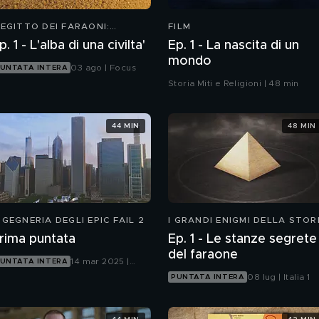
'EGITTO DEI FARAONI:
FILM
SCESA E CADUTA DI UNA
p. 1 - L'alba di una civilta'
Ep. 1 - La nascita di un
IVILTÀ
mondo
03 ago | Focus
UNTATA INTERA
Storia Miti e Religioni | 48 min
44 MIN
48 MIN
NGEGNERIA DEGLI EPIC FAIL 2
I GRANDI ENIGMI DELLA STOR
rima puntata
Ep. 1 - Le stanze segrete
del faraone
14 mar 2025 |
UNTATA INTERA
Focus
08 lug | Italia 1
PUNTATA INTERA