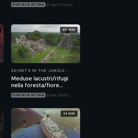
01 ago | Focus
PUNTATA INTERA
40 MIN
SECRETS IN THE JUNGLE -
STRANE SCOPERTE NEL
Meduse lacustri/rifugi
PROFONDO DELLA GIUNGLA
nella foresta/fiore
pericoloso
12 feb 2023 |
PUNTATA INTERA
Focus
44 MIN