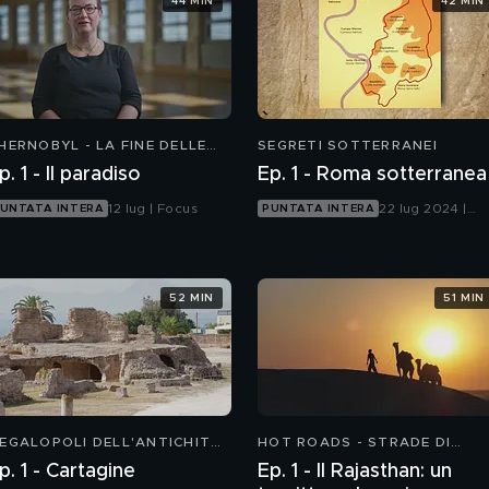
44 MIN
42 MIN
HERNOBYL - LA FINE DELLE
SEGRETI SOTTERRANEI
LLUSIONI
Ep. 1 - Il paradiso
Ep. 1 - Roma sotterranea
12 lug | Focus
22 lug 2024 |
UNTATA INTERA
PUNTATA INTERA
Focus
52 MIN
51 MIN
EGALOPOLI DELL'ANTICHITÀ
HOT ROADS - STRADE DI
 CARTAGINE, TROIA,
FUOCO 3
p. 1 - Cartagine
Ep. 1 - Il Rajasthan: un
ERSEPOLI