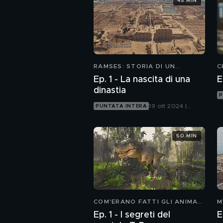
45 MIN
RAMSES: STORIA DI UN
C
GRANDE RE
I
Ep. 1 - La nascita di una
dinastia
P
19 ott 2024 |
PUNTATA INTERA
Focus
50 MIN
COM'ERANO FATTI GLI ANIMALI
M
PREISTORICI
-
Ep. 1 - I segreti del
E
P