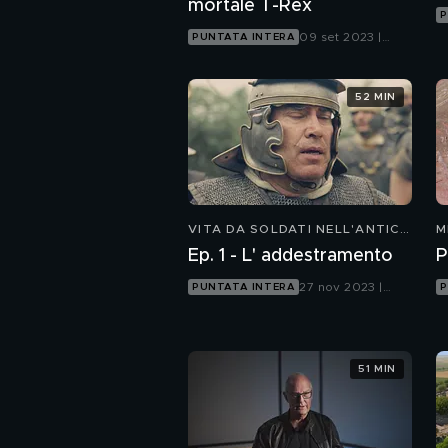
mortale T-Rex
P
09 set 2023 |
PUNTATA INTERA
Focus
52 MIN
VITA DA SOLDATI NELL'ANTICA
M
ROMA
D
Ep. 1 - L' addestramento
P
27 nov 2023 |
PUNTATA INTERA
P
Focus
51 MIN