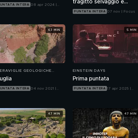
tragitto selvaggio e
08 apr 2024 |
UNTATA INTERA
frenetico
Focus
07 nov | Focus
PUNTATA INTERA
63 MIN
5 MIN
ERAVIGLIE GEOLOGICHE
EINSTEIN DAYS
'ITALIA
uglia
Prima puntata
04 nov 2021 |
17 apr 2025 |
UNTATA INTERA
PUNTATA INTERA
Focus
Focus
47 MIN
47 MIN