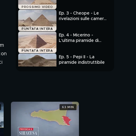
piramide maledetta
PROSSIMO VIDEO
Ep. 3 - Cheope - Le
rivelazioni sulle camere
segrete
PUNTATA INTERA
Ep. 4 - Micerino -
L'ultima piramide di
am
Giza
PUNTATA INTERA
con
Ep. 5 - Pepi II - La
i
piramide indistruttibile
PUNTATA INTERA
63 MIN