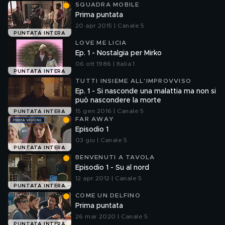
SQUADRA MOBILE
Prima puntata
20 apr 2015 | Canale 5
PUNTATA INTERA
LOVE ME LICIA
Ep. 1 - Nostalgia per Mirko
06 ott 1986 | Italia 1
PUNTATA INTERA
TUTTI INSIEME ALL'IMPROVVISO
Ep. 1 - Si nasconde una malattia ma non si
può nascondere la morte
15 gen 2016 | Canale 5
PUNTATA INTERA
FAR AWAY
Episodio 1
03 giu | Canale 5
PUNTATA INTERA
BENVENUTI A TAVOLA
Episodio 1 - Su al nord
12 apr 2012 | Canale 5
PUNTATA INTERA
COME UN DELFINO
Prima puntata
26 mar 2020 | Canale 5
PUNTATA INTERA