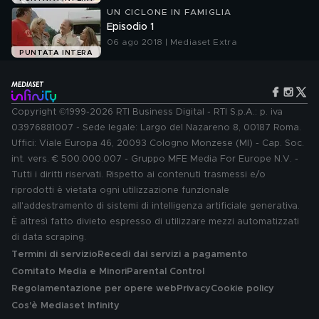
UN CICLONE IN FAMIGLIA
Episodio 1
06 ago 2018 | Mediaset Extra
PUNTATA INTERA
Copyright ©1999-2026 RTI Business Digital - RTI S.p.A.: p. iva
03976881007 - Sede legale: Largo del Nazareno 8, 00187 Roma.
Uffici: Viale Europa 46, 20093 Cologno Monzese (MI) - Cap. Soc.
int. vers. € 500.000.007 - Gruppo MFE Media For Europe N.V. -
Tutti i diritti riservati. Rispetto ai contenuti trasmessi e/o
riprodotti è vietata ogni utilizzazione funzionale
all'addestramento di sistemi di intelligenza artificiale generativa.
È altresì fatto divieto espresso di utilizzare mezzi automatizzati
di data scraping.
Termini di servizio
Recedi dai servizi a pagamento
Comitato Media e Minori
Parental Control
Regolamentazione per opere web
Privacy
Cookie policy
Cos'è Mediaset Infinity