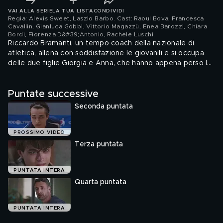
VAI ALLA SERIE
LA TUA LISTA
CONDIVIDI
Regia: Alexis Sweet, Laszlo Barbo. Cast: Raoul Bova, Francesca
Cavallin, Gianluca Gobbi, Vittorio Magazzù, Enea Barozzi, Chiara
Bordi, Fiorenza D&#39;Antonio, Rachele Luschi
.
Riccardo Bramanti, un tempo coach della nazionale di
atletica, allena con soddisfazione le giovanili e si occupa
delle due figlie Giorgia e Anna, che hanno appena perso la
madre. Inaspettatamente Bramanti riceve dalla presidente
dalla società sportiva Nova Lux, che segue atleti
Puntate successive
paralimpici, un'allettante proposta: trasferirsi ad Ancona
per allenare i velocisti. Nonostante l'opposizione delle
Seconda puntata
figlie, Riccardo accetta l'incarico.
PROSSIMO VIDEO
Terza puntata
PUNTATA INTERA
Quarta puntata
PUNTATA INTERA