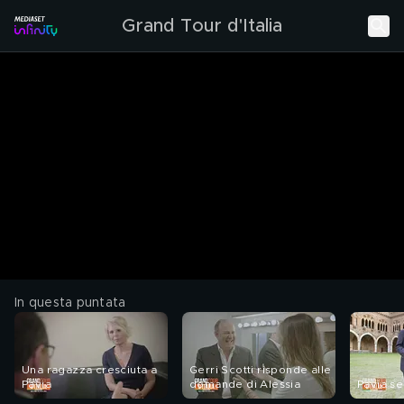
Grand Tour d'Italia
In questa puntata
Una ragazza cresciuta a
Gerri Scotti risponde alle
Pavia
domande di Alessia
Pavia s