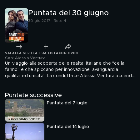
Puntata del 30 giugno
30 giu 2017 | Rete 4
VAI ALLA SERIE
LA TUA LISTA
CONDIVIDI
Con: Alessia Ventura
.
Un viaggio alla scoperta delle realta' italiane che "ce la
fanno" e che spiccano per innovazione, avanguardia,
qualita' ed unicita'. La conduttrice Alessia Ventura accende
i riflettori su temi come lavoro, imprenditoria, startup,
innovazione, arte e spettacolo, food, musica e scienza.
Puntate successive
Puntata del 7 luglio
PROSSIMO VIDEO
Puntata del 14 luglio