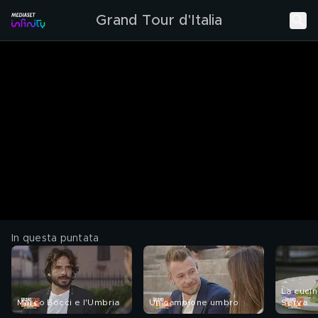
Grand Tour d'Italia
In questa puntata
La cucina
Marco Bocci e l'Umbria
Un campione umbro
Serva