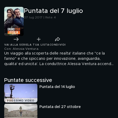
Puntata del 7 luglio
07 lug 2017 | Rete 4
VAI ALLA SERIE
LA TUA LISTA
CONDIVIDI
Con: Alessia Ventura
.
Un viaggio alla scoperta delle realta' italiane che "ce la
fanno" e che spiccano per innovazione, avanguardia,
qualita' ed unicita'. La conduttrice Alessia Ventura accende
i riflettori su temi come lavoro, imprenditoria, startup,
innovazione, arte e spettacolo, food, musica e scienza.
Puntate successive
Puntata del 14 luglio
PROSSIMO VIDEO
Puntata del 27 ottobre