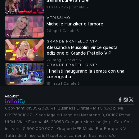
Samira Lui e l'amore
13 set 2025 | Canale 5
VERISSIMO
Michelle Hunziker e l'amore
26 apr | Canale 5
GRANDE FRATELLO VIP
Alessandra Mussolini vince questa
edizione di Grande Fratello VIP
20 mag | Canale 5
GRANDE FRATELLO VIP
I finalisti inaugurano la serata con una
coreografia
19 mag | Canale 5
Copyright ©1999-2026 RTI Business Digital - RTI S.p.A.: p. iva
03976881007 - Sede legale: Largo del Nazareno 8, 00187 Roma.
Uffici: Viale Europa 46, 20093 Cologno Monzese (MI) - Cap. Soc.
int. vers. € 500.000.007 - Gruppo MFE Media For Europe N.V. -
Tutti i diritti riservati. Rispetto ai contenuti trasmessi e/o