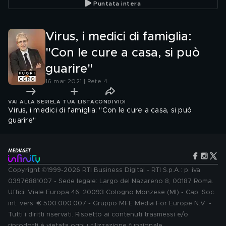
Puntata intera
Virus, i medici di famiglia:
"Con le cure a casa, si può
guarire"
16 mar 2021 | Rete 4
VAI ALLA SERIE
LA TUA LISTA
CONDIVIDI
Virus, i medici di famiglia: "Con le cure a casa, si può
guarire"
Copyright ©1999-2026 RTI Business Digital - RTI S.p.A.: p. iva
03976881007 - Sede legale: Largo del Nazareno 8, 00187 Roma.
Uffici: Viale Europa 46, 20093 Cologno Monzese (MI) - Cap. Soc.
int. vers. € 500.000.007 - Gruppo MFE Media For Europe N.V. -
Tutti i diritti riservati. Rispetto ai contenuti trasmessi e/o
riprodotti è vietata ogni utilizzazione funzionale