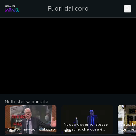
Fuori dal coro
Nella stessa puntata
Nuovo governo, stesse
Virus, l
Anteprima-Fuori dal coro
chiusure: che cosa è
commerc
cambiato?
ci conda