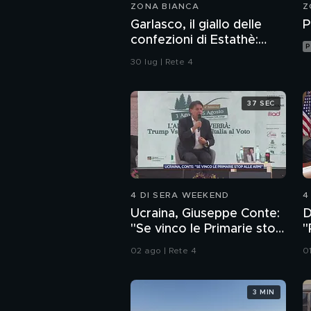
ZONA BIANCA
Z
Garlasco, il giallo delle
P
confezioni di Estathè:
P
ecco cosa abbiamo
30 lug | Rete 4
scoperto
37 SEC
4 DI SERA WEEKEND
4
Ucraina, Giuseppe Conte:
D
"Se vinco le Primarie stop
"
alle armi"
a
02 ago | Rete 4
0
3 MIN