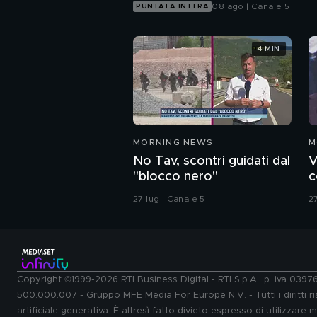
08 ago | Canale 5
PUNTATA INTERA
4 MIN
MORNING NEWS
M
No Tav, scontri guidati dal
V
"blocco nero"
c
27 lug | Canale 5
27
Copyright ©1999-2026 RTI Business Digital - RTI S.p.A.: p. iva 039
500.000.007 - Gruppo MFE Media For Europe N.V. - Tutti i diritti ris
artificiale generativa. È altresì fatto divieto espresso di utilizzare