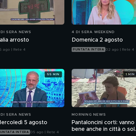
 DI SERA NEWS
4 DI SERA WEEKEND
talia arrosto
Domenica 2 agosto
6 ago | Rete 4
02 ago | Rete 4
PUNTATA INTERA
55 MIN
1 MIN
 DI SERA NEWS
MORNING NEWS
ercoledì 5 agosto
Pantaloncini corti: vanno
bene anche in città o sol
05 ago | Rete 4
UNTATA INTERA