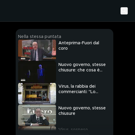
Nella stessa puntata
Anteprima-Fuori dal
coro
Nuovo governo, stesse
chiusure: che cosa è
cambiato?
Virus, la rabbia dei
commercianti: "Lo
Stato ci condanna al
fallimento"
Nuovo governo, stesse
chiusure
Virus, sospeso