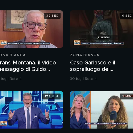
32 SEC
6 SEC
ONA BIANCA
ZONA BIANCA
rans-Montana, il video
Caso Garlasco e il
essaggio di Guido
sopralluogo dei
ertolaso per Leonardo
Carabinieri
 lug | Rete 4
30 lug | Rete 4
ove
178 MIN
2 MIN