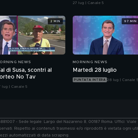
in spiaggia?
27 lug | Canale 5
2 MIN
97 MIN
ORNING NEWS
MORNING NEWS
al di Susa, scontri al
Martedì 28 luglio
orteo No Tav
28 lug | Canale 
PUNTATA INTERA
 lug | Canale 5
76881007 - Sede legale: Largo del Nazareno 8, 00187 Roma. Uffici: Vial
ervati. Rispetto ai contenuti trasmessi e/o riprodotti è vietata ogni uti
 mezzi automatizzati di data scraping.