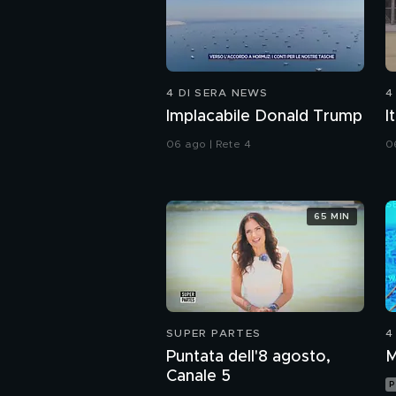
4 DI SERA NEWS
4
Implacabile Donald Trump
I
06 ago | Rete 4
0
65 MIN
SUPER PARTES
4
Puntata dell'8 agosto,
M
Canale 5
P