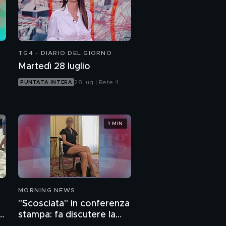
Gli sciacalli del virus:
"Anche i camici per i
medici non erano
sicuri"
Virus, Molise in
ginocchio: "I malati
TG4 - DIARIO DEL GIORNO
lasciati senza
Martedì 28 luglio
ossigeno"
28 lug | Rete 4
PUNTATA INTERA
1 MIN
MORNING NEWS
"Scosciata" in conferenza
o
stampa: fa discutere la