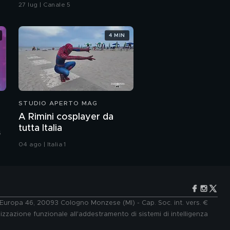
vicesindaca di Livorno
27 lug | Canale 5
4 MIN
STUDIO APERTO MAG
A Rimini cosplayer da
tutta Italia
5
04 ago | Italia 1
e Europa 46, 20093 Cologno Monzese (MI) - Cap. Soc. int. vers. €
lizzazione funzionale all'addestramento di sistemi di intelligenza