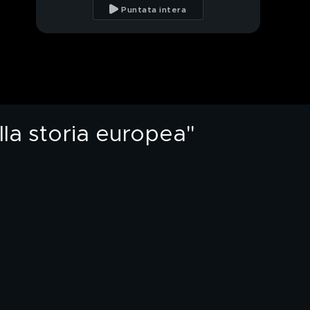
Astrazeneca: la
Puntata intera
campagna dei vaccini
va in crisi
Virus, Del Debbio:
"Come professore,
vaccinato con
Astrazeneca"
Stop al vaccino: il caso
Astrazeneca
ella storia europea"
Caos vaccini : cosa c'è
dietro allo stop di
Astrazeneca?
I dubbi su Astrazeneca
Prof. Silvio Garattini:
"Aspettiamo giudizio
autorità europea"
Vaccini e trapianti