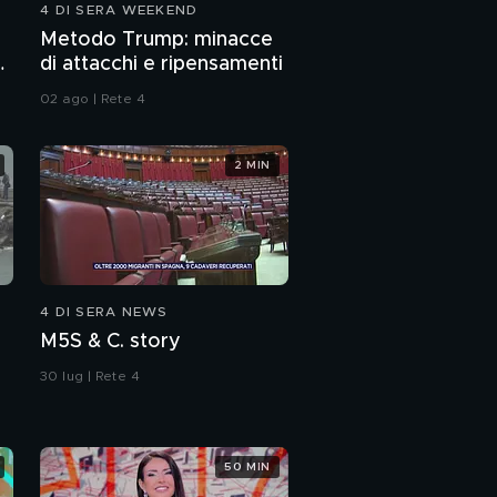
4 DI SERA WEEKEND
Immigrati, bomba
Metodo Trump: minacce
periferie "Qui
di attacchi e ripensamenti
l'integrazione è fallita"
02 ago | Rete 4
Bomba periferie:
scontri tra bande a
Milano
2 MIN
Immigrati, quartieri
fuori controllo in mano
agli irregolari
Immigrati, l'hotel degli
irregolari: "Qui è terra
4 DI SERA NEWS
di nessuno"
M5S & C. story
La nave salva immigrati
sotto accusa:
30 lug | Rete 4
"D'accordo con i
trafficanti"
Il commento di Vittorio
Feltri
50 MIN