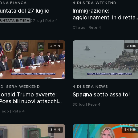
ONA BIANCA
4 DI SERA WEEKEND
untata del 27 luglio
Immigrazione:
aggiornamenti in diretta
27 lug | Rete 4
UNTATA INTERA
da Ceuta
01 ago | Rete 4
2 MIN
3 MIN
 DI SERA WEEKEND
4 DI SERA NEWS
onald Trump avverte:
Spagna sotto assalto!
Possibili nuovi attacchi
30 lug | Rete 4
ll'Iran"
1 ago | Rete 4
3 MIN
54 MIN