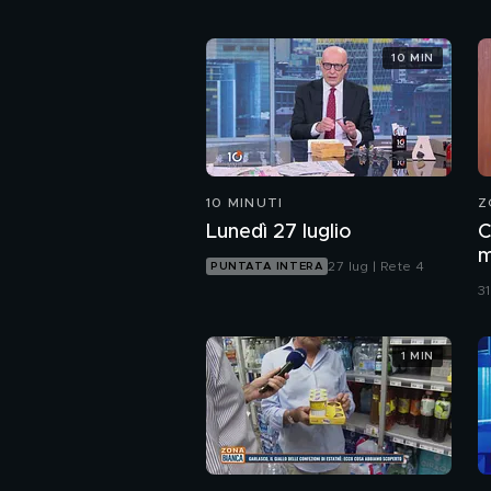
10 MIN
10 MINUTI
Z
Lunedì 27 luglio
C
m
27 lug | Rete 4
PUNTATA INTERA
B
31
B
1 MIN