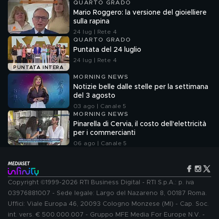
QUARTO GRADO
Mario Roggero: la versione del gioielliere
sulla rapina
24 lug | Rete 4
QUARTO GRADO
Puntata del 24 luglio
24 lug | Rete 4
PUNTATA INTERA
MORNING NEWS
Notizie belle dalle stelle per la settimana
del 3 agosto
03 ago | Canale 5
MORNING NEWS
Pinarella di Cervia, il costo dell'elettricità
per i commercianti
06 ago | Canale 5
Copyright ©1999-2026 RTI Business Digital - RTI S.p.A.: p. iva
03976881007 - Sede legale: Largo del Nazareno 8, 00187 Roma.
Uffici: Viale Europa 46, 20093 Cologno Monzese (MI) - Cap. Soc.
int. vers. € 500.000.007 - Gruppo MFE Media For Europe N.V. -