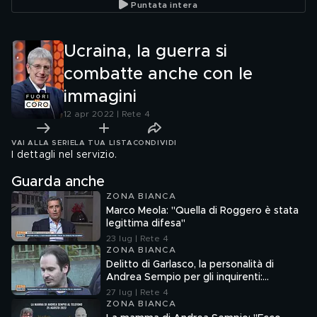
Puntata intera
Ucraina, la guerra si
combatte anche con le
immagini
12 apr 2022 | Rete 4
VAI ALLA SERIE
LA TUA LISTA
CONDIVIDI
I dettagli nel servizio.
Guarda anche
ZONA BIANCA
Marco Meola: "Quella di Roggero è stata
legittima difesa"
23 lug | Rete 4
ZONA BIANCA
Delitto di Garlasco, la personalità di
Andrea Sempio per gli inquirenti:
"Ossessionato e bugiardo"
27 lug | Rete 4
ZONA BIANCA