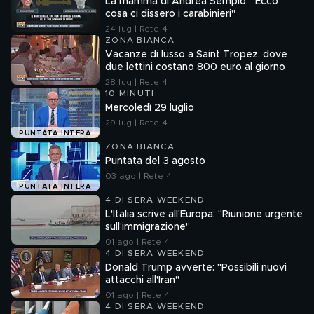
La mamma di Andrea Sempio: "Ecco
cosa ci dissero i carabinieri"
24 lug | Rete 4
ZONA BIANCA
Vacanze di lusso a Saint Tropez, dove
due lettini costano 800 euro al giorno
28 lug | Rete 4
10 MINUTI
Mercoledì 29 luglio
29 lug | Rete 4
PUNTATA INTERA
ZONA BIANCA
Puntata del 3 agosto
03 ago | Rete 4
PUNTATA INTERA
4 DI SERA WEEKEND
L'Italia scrive all'Europa: "Riunione urgente
sull'immigrazione"
01 ago | Rete 4
4 DI SERA WEEKEND
Donald Trump avverte: "Possibili nuovi
attacchi all'Iran"
01 ago | Rete 4
4 DI SERA WEEKEND