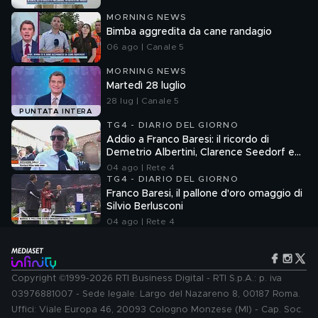
MORNING NEWS
Bimba aggredita da cane randagio
06 ago | Canale 5
MORNING NEWS
Martedì 28 luglio
28 lug | Canale 5
PUNTATA INTERA
TG4 - DIARIO DEL GIORNO
Addio a Franco Baresi: il ricordo di
Demetrio Albertini, Clarence Seedorf e
Giovanni Galli
04 ago | Rete 4
TG4 - DIARIO DEL GIORNO
Franco Baresi, il pallone d'oro omaggio di
Silvio Berlusconi
04 ago | Rete 4
Copyright ©1999-2026 RTI Business Digital - RTI S.p.A.: p. iva
03976881007 - Sede legale: Largo del Nazareno 8, 00187 Roma.
Uffici: Viale Europa 46, 20093 Cologno Monzese (MI) - Cap. Soc.