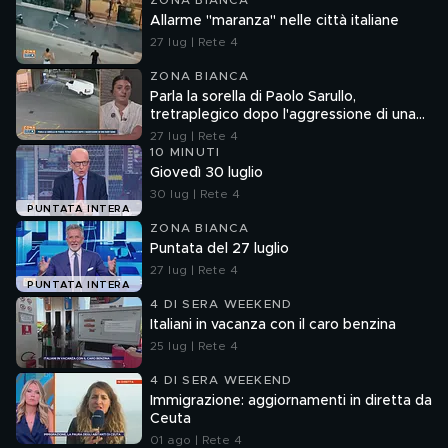
ZONA BIANCA
Allarme "maranza" nelle città italiane
27 lug | Rete 4
ZONA BIANCA
Parla la sorella di Paolo Sarullo,
tretraplegico dopo l'aggressione di una
baby gang
27 lug | Rete 4
10 MINUTI
Giovedì 30 luglio
30 lug | Rete 4
PUNTATA INTERA
ZONA BIANCA
Puntata del 27 luglio
27 lug | Rete 4
PUNTATA INTERA
4 DI SERA WEEKEND
Italiani in vacanza con il caro benzina
25 lug | Rete 4
4 DI SERA WEEKEND
Immigrazione: aggiornamenti in diretta da
Ceuta
01 ago | Rete 4