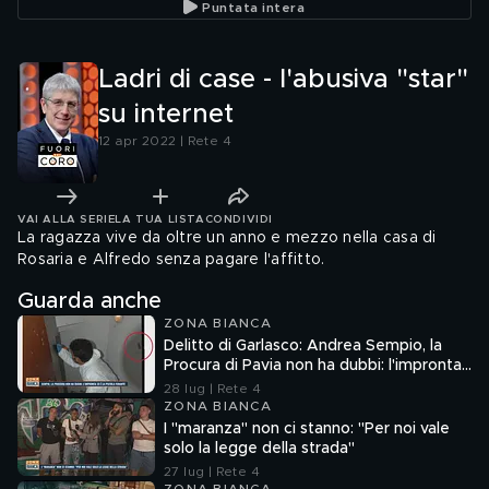
Puntata intera
Ladri di case - l'abusiva "star"
su internet
12 apr 2022 | Rete 4
VAI ALLA SERIE
LA TUA LISTA
CONDIVIDI
La ragazza vive da oltre un anno e mezzo nella casa di
Rosaria e Alfredo senza pagare l'affitto.
Guarda anche
ZONA BIANCA
Delitto di Garlasco: Andrea Sempio, la
Procura di Pavia non ha dubbi: l'impronta
33 è la pistola fumante
28 lug | Rete 4
ZONA BIANCA
I "maranza" non ci stanno: "Per noi vale
solo la legge della strada"
27 lug | Rete 4