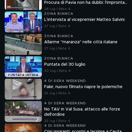
Procura di Pavia non ha dubbi: l'impronta
33 è la pistola fumante
28 lug | Rete 4
ZONA BIANCA
L'intervista al vicepremier Matteo Salvini
27 lug | Rete 4
ZONA BIANCA
Allarme "maranza" nelle città italiane
27 lug | Rete 4
ZONA BIANCA
Puntata del 30 luglio
30 lug | Rete 4
PUNTATA INTERA
4 DI SERA WEEKEND
Fakir, nuovo filmato riapre le polemiche
25 lug | Rete 4
4 DI SERA WEEKEND
No TAV in Val Susa, attacco alle forze
dell'ordine
25 lug | Rete 4
4 DI SERA WEEKEND
Crisi migranti, scontri e lacrime a Ceuta