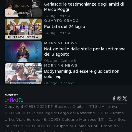
Garlasco: le testimonianze degli amici di
Marco Poggi
24 lug | Rete 4
QUARTO GRADO
Puntata del 24 luglio
24 lug | Rete 4
PUNTATA INTERA
MORNING NEWS
Notizie belle dalle stelle per la settimana
del 3 agosto
03 ago | Canale 5
MORNING NEWS
Bodyshaming, ad essere giudicati non
solo i vip
06 ago | Canale 5
Copyright ©1999-2026 RTI Business Digital - RTI S.p.A.: p. iva
03976881007 - Sede legale: Largo del Nazareno 8, 00187 Roma.
Uffici: Viale Europa 46, 20093 Cologno Monzese (MI) - Cap. Soc.
int. vers. € 500.000.007 - Gruppo MFE Media For Europe N.V. -