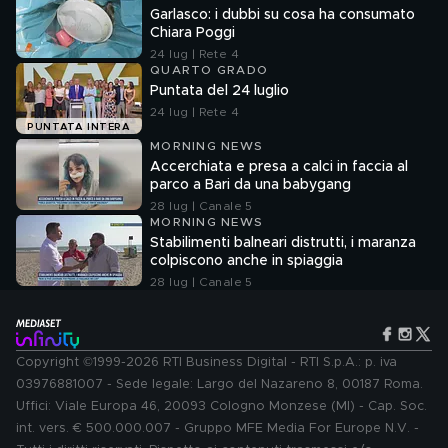
Garlasco: i dubbi su cosa ha consumato
Chiara Poggi
24 lug | Rete 4
QUARTO GRADO
Puntata del 24 luglio
24 lug | Rete 4
PUNTATA INTERA
MORNING NEWS
Accerchiata e presa a calci in faccia al
parco a Bari da una babygang
28 lug | Canale 5
MORNING NEWS
Stabilimenti balneari distrutti, i maranza
colpiscono anche in spiaggia
28 lug | Canale 5
Copyright ©1999-2026 RTI Business Digital - RTI S.p.A.: p. iva
03976881007 - Sede legale: Largo del Nazareno 8, 00187 Roma.
Uffici: Viale Europa 46, 20093 Cologno Monzese (MI) - Cap. Soc.
int. vers. € 500.000.007 - Gruppo MFE Media For Europe N.V. -