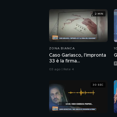
2 MIN
ZONA BIANCA
1
Caso Garlasco, l'impronta
G
33 è la firma
P
dell'assassino?
03 ago | Rete 4
30 SEC