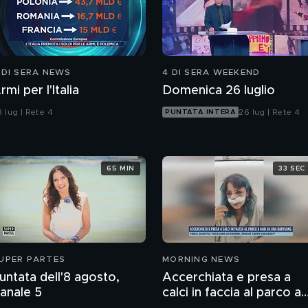
 DI SERA NEWS
4 DI SERA WEEKEND
rmi per l'Italia
Domenica 26 luglio
 lug | Rete 4
26 lug | Rete 4
PUNTATA INTERA
65 MIN
33 SEC
UPER PARTES
MORNING NEWS
untata dell'8 agosto,
Accerchiata e presa a
anale 5
calci in faccia al parco a