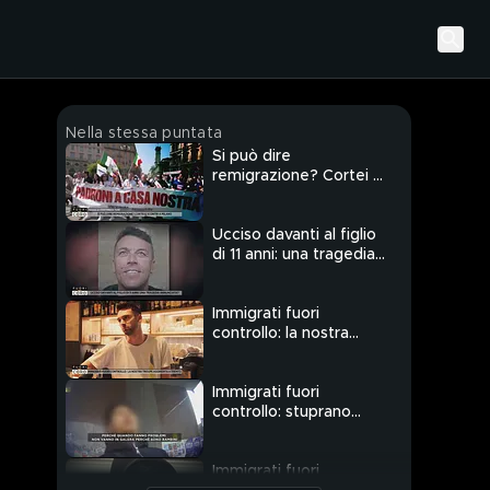
Nella stessa puntata
Si può dire
remigrazione? Cortei e
scontri a Milano
Ucciso davanti al figlio
di 11 anni: una tragedia
annunciata?
Immigrati fuori
controllo: la nostra
troupe aggredita a
Trento
Immigrati fuori
controllo: stuprano
13enne e la fanno
franca
Immigrati fuori