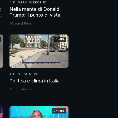
4 DI SERA WEEKEND
Ladri di case: l'abusiva
:
Nella mente di Donald
occupa da 7 anni (e
p
Trump: il punto di vista
maltratta gli animali)
dello psichiatra Leonardo
02 ago | Rete 4
Mendolicchio
Ladri di case:
l'occupante violento
che tiene in ostaggio
3 MIN
un palazzo
Ladri di case:
occupano da 3 anni, li
sgomberano e
rioccupano
Ladri di case:
l'albanese che occupa
4 DI SERA NEWS
da 5 anni
Politica e clima in Italia
Ladri di case: le bugie
degli occupanti
31 lug | Rete 4
(arroganti) di Salerno
54 MIN