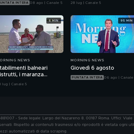
Bari da una babygang
08 ago | Canale 5
28 lug | Canale 5
UNTATA INTERA
6 MIN
95 MIN
ORNING NEWS
MORNING NEWS
tabilimenti balneari
Giovedì 6 agosto
istrutti, i maranza
06 ago | Canale
PUNTATA INTERA
olpiscono anche in
8 lug | Canale 5
piaggia
76881007 - Sede legale: Largo del Nazareno 8, 00187 Roma. Uffici: Vial
ervati. Rispetto ai contenuti trasmessi e/o riprodotti è vietata ogni uti
 mezzi automatizzati di data scraping.