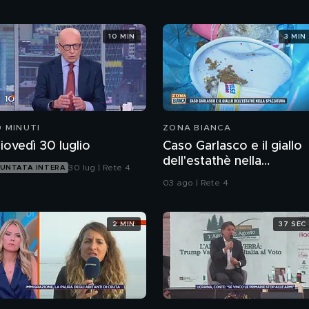
10 MIN
3 MIN
0 MINUTI
ZONA BIANCA
iovedì 30 luglio
Caso Garlasco e il giallo
dell'estathè nella
30 lug | Rete 4
UNTATA INTERA
spazzatura
03 ago | Rete 4
2 MIN
37 SEC