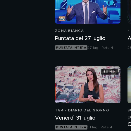
ZONA BIANCA
4
Puntata del 27 luglio
A
27 lug | Rete 4
28
PUNTATA INTERA
50 MIN
TG4 - DIARIO DEL GIORNO
S
Venerdì 31 luglio
P
C
31 lug | Rete 4
PUNTATA INTERA