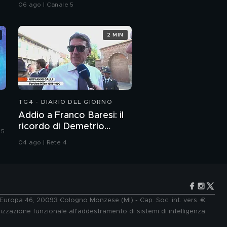
coetaneo
06 ago | Canale 5
2 MIN
TG4 - DIARIO DEL GIORNO
Addio a Franco Baresi: il
ricordo di Demetrio
 5
Albertini, Clarence
04 ago | Rete 4
Seedorf e Giovanni Galli
e Europa 46, 20093 Cologno Monzese (MI) - Cap. Soc. int. vers. €
lizzazione funzionale all'addestramento di sistemi di intelligenza