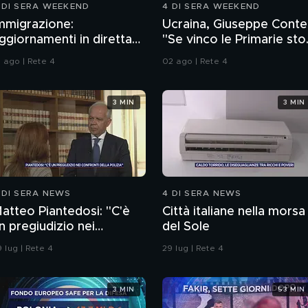
 DI SERA WEEKEND
4 DI SERA WEEKEND
mmigrazione:
Ucraina, Giuseppe Conte
ggiornamenti in diretta
"Se vinco le Primarie sto
a Ceuta
alle armi"
1 ago | Rete 4
02 ago | Rete 4
3 MIN
3 MIN
 DI SERA NEWS
4 DI SERA NEWS
atteo Piantedosi: "C'è
Città italiane nella morsa
n pregiudizio nei
del Sole
onfronti della polizia"
 lug | Rete 4
29 lug | Rete 4
3 MIN
53 MIN