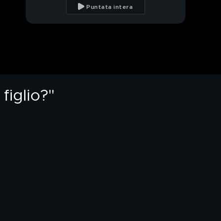
controllo: Babou
Puntata intera
Yallow, il terrore
dell'Adriatico
L'ospedale fantasma:
tagliano il nastro, ma
resta vuoto
"Donato è morto. E chi
lo ha aggredito resta
libero"
figlio?"
"Perché nessuno
paga per la morte di
nostro figlio?"
Legittima difesa: "Mio
padre in cella per aver
salvato una donna"
PROSSIMO VIDEO
Legittima difesa:
uccide un ladro,
condannato a 15 anni
Far West Italia: "Ho
denunciato i rom,