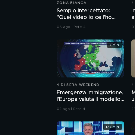
ZONA BIANCA
4
Sempio intercettato:
I
"Quel video io ce l'ho
a
dentro la penna"
d
06 ago | Rete 4
0
3 MIN
4 DI SERA WEEKEND
4
Emergenza immigrazione,
M
l'Europa valuta il modello
u
Italia
c
02 ago | Rete 4
29
178 MIN