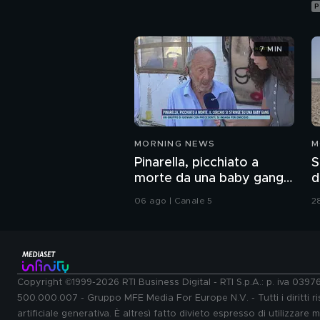
P
7 MIN
MORNING NEWS
M
Pinarella, picchiato a
S
morte da una baby gang,
d
parla il padre
c
06 ago | Canale 5
2
s
Copyright ©1999-2026 RTI Business Digital - RTI S.p.A.: p. iva 039
500.000.007 - Gruppo MFE Media For Europe N.V. - Tutti i diritti ris
artificiale generativa. È altresì fatto divieto espresso di utilizzare