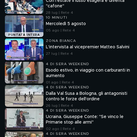
Con l'estate il lusso esagera e diventa
"cafone"
28 lug | Rete 4
10 MINUTI
Mercoledì 5 agosto
05 ago | Rete 4
PUNTATA INTERA
ZONA BIANCA
L'intervista al vicepremier Matteo Salvini
27 lug | Rete 4
4 DI SERA WEEKEND
Esodo estivo, in viaggio con carburanti in
aumento
01 ago | Rete 4
4 DI SERA WEEKEND
Dalla Val Susa a Bologna, gli antagonisti
contro le forze dell'ordine
26 lug | Rete 4
4 DI SERA WEEKEND
Ucraina, Giuseppe Conte: "Se vinco le
Primarie stop alle armi"
02 ago | Rete 4
4 DI SERA WEEKEND