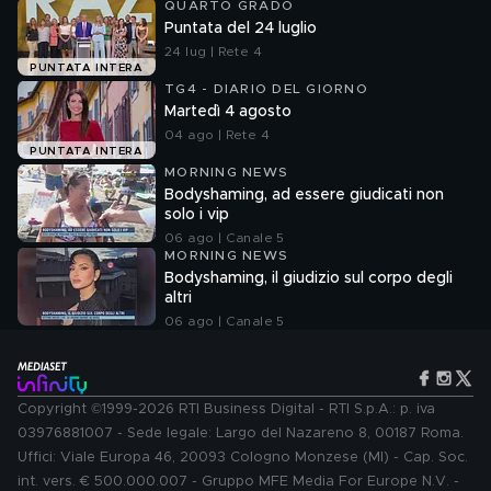
QUARTO GRADO
Puntata del 24 luglio
24 lug | Rete 4
PUNTATA INTERA
TG4 - DIARIO DEL GIORNO
Martedì 4 agosto
04 ago | Rete 4
PUNTATA INTERA
MORNING NEWS
Bodyshaming, ad essere giudicati non
solo i vip
06 ago | Canale 5
MORNING NEWS
Bodyshaming, il giudizio sul corpo degli
altri
06 ago | Canale 5
Copyright ©1999-2026 RTI Business Digital - RTI S.p.A.: p. iva
03976881007 - Sede legale: Largo del Nazareno 8, 00187 Roma.
Uffici: Viale Europa 46, 20093 Cologno Monzese (MI) - Cap. Soc.
int. vers. € 500.000.007 - Gruppo MFE Media For Europe N.V. -