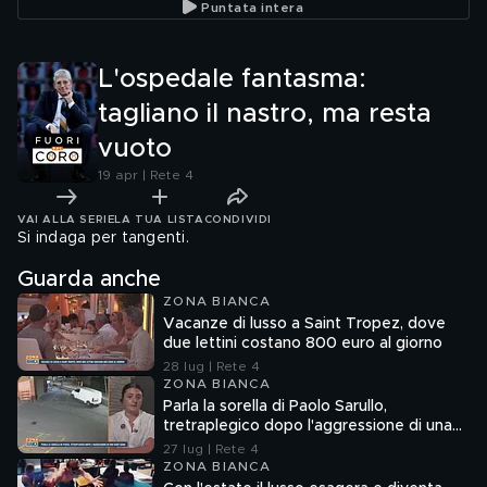
Puntata intera
L'ospedale fantasma:
tagliano il nastro, ma resta
vuoto
19 apr | Rete 4
VAI ALLA SERIE
LA TUA LISTA
CONDIVIDI
Si indaga per tangenti.
Guarda anche
ZONA BIANCA
Vacanze di lusso a Saint Tropez, dove
due lettini costano 800 euro al giorno
28 lug | Rete 4
ZONA BIANCA
Parla la sorella di Paolo Sarullo,
tretraplegico dopo l'aggressione di una
baby gang
27 lug | Rete 4
ZONA BIANCA