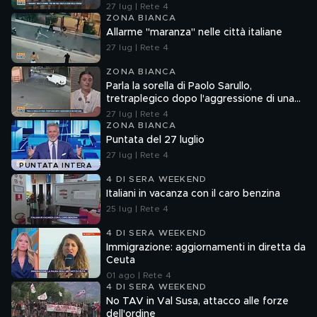
27 lug | Rete 4
ZONA BIANCA
Allarme "maranza" nelle città italiane
27 lug | Rete 4
ZONA BIANCA
Parla la sorella di Paolo Sarullo,
tretraplegico dopo l'aggressione di una
baby gang
27 lug | Rete 4
ZONA BIANCA
Puntata del 27 luglio
27 lug | Rete 4
PUNTATA INTERA
4 DI SERA WEEKEND
Italiani in vacanza con il caro benzina
25 lug | Rete 4
4 DI SERA WEEKEND
Immigrazione: aggiornamenti in diretta da
Ceuta
01 ago | Rete 4
4 DI SERA WEEKEND
No TAV in Val Susa, attacco alle forze
dell'ordine