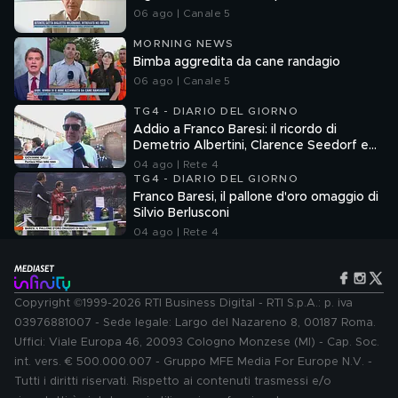
06 ago | Canale 5
MORNING NEWS
Bimba aggredita da cane randagio
06 ago | Canale 5
TG4 - DIARIO DEL GIORNO
Addio a Franco Baresi: il ricordo di
Demetrio Albertini, Clarence Seedorf e
Giovanni Galli
04 ago | Rete 4
TG4 - DIARIO DEL GIORNO
Franco Baresi, il pallone d'oro omaggio di
Silvio Berlusconi
04 ago | Rete 4
Copyright ©1999-2026 RTI Business Digital - RTI S.p.A.: p. iva
03976881007 - Sede legale: Largo del Nazareno 8, 00187 Roma.
Uffici: Viale Europa 46, 20093 Cologno Monzese (MI) - Cap. Soc.
int. vers. € 500.000.007 - Gruppo MFE Media For Europe N.V. -
Tutti i diritti riservati. Rispetto ai contenuti trasmessi e/o