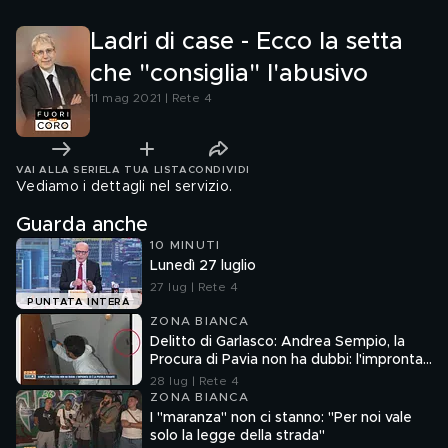
Ladri di case - Ecco la setta
che "consiglia" l'abusivo
11 mag 2021 | Rete 4
VAI ALLA SERIE
LA TUA LISTA
CONDIVIDI
Vediamo i dettagli nel servizio.
Guarda anche
10 MINUTI
Lunedì 27 luglio
27 lug | Rete 4
PUNTATA INTERA
ZONA BIANCA
Delitto di Garlasco: Andrea Sempio, la
Procura di Pavia non ha dubbi: l'impronta
33 è la pistola fumante
28 lug | Rete 4
ZONA BIANCA
I "maranza" non ci stanno: "Per noi vale
solo la legge della strada"