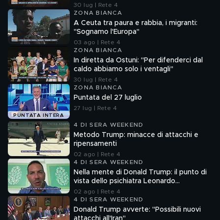
30 lug | Rete 4
ZONA BIANCA
A Ceuta tra paura e rabbia, i migranti:
"Sognamo l'Europa"
03 ago | Rete 4
ZONA BIANCA
In diretta da Ostuni: "Per difenderci dal
caldo abbiamo solo i ventagli"
30 lug | Rete 4
ZONA BIANCA
Puntata del 27 luglio
27 lug | Rete 4
PUNTATA INTERA
4 DI SERA WEEKEND
Metodo Trump: minacce di attacchi e
ripensamenti
02 ago | Rete 4
4 DI SERA WEEKEND
Nella mente di Donald Trump: il punto di
vista dello psichiatra Leonardo
Mendolicchio
02 ago | Rete 4
4 DI SERA WEEKEND
Donald Trump avverte: "Possibili nuovi
attacchi all'Iran"