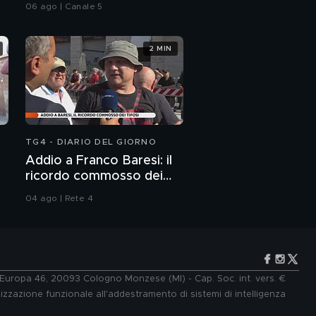
del caldo record
06 ago | Canale 5
2 MIN
TG4 - DIARIO DEL GIORNO
Addio a Franco Baresi: il
ricordo commosso dei
tifosi
04 ago | Rete 4
e Europa 46, 20093 Cologno Monzese (MI) - Cap. Soc. int. vers. €
lizzazione funzionale all'addestramento di sistemi di intelligenza