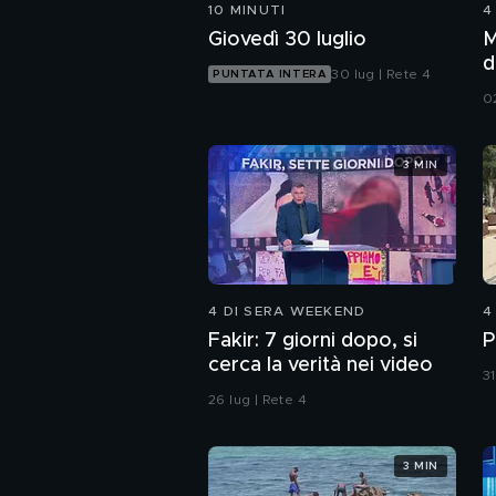
10 MINUTI
4
Giovedì 30 luglio
M
d
30 lug | Rete 4
PUNTATA INTERA
0
3 MIN
4 DI SERA WEEKEND
4
Fakir: 7 giorni dopo, si
P
cerca la verità nei video
31
26 lug | Rete 4
3 MIN