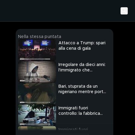
Nella stessa puntata
Attacco a Trump: spari
alla cena di gala
Irregolare da dieci anni:
l'immigrato che
terrorizza Acqui
Bari, stuprata da un
nigeriano mentre porta
a spasso il cane
Immigrati fuori
controllo: la fabbrica
dei permessi facili
Immigrati fuori