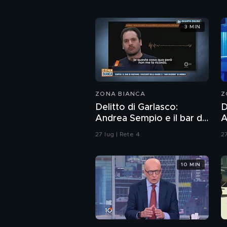
3 MIN
ZONA BIANCA
Z
Delitto di Garlasco:
D
Andrea Sempio e il bar di
A
Vigevano e i racconti
d
27 lug | Rete 4
27
della madre
b
10 MIN