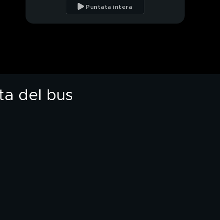
controllo: aggressioni e
Puntata intera
paura a Reggio Emilia
Preti e abusi sessuali:
ecco il caso che
volevano insabbiare
Don Angelo: "Il prete
che mi ha abusato è
diventato vescovo"
ta del bus
Pericolo islam, le
minacce di Lady Jihad:
"Annientate i
miscredenti"
Pericolo islam: il partito
di Allah che ci vuole
sottomessi
Sesso e vip: lo
scandalo delle escort
che fa tremare Milano
Costretta da mia
madre a fare la escort