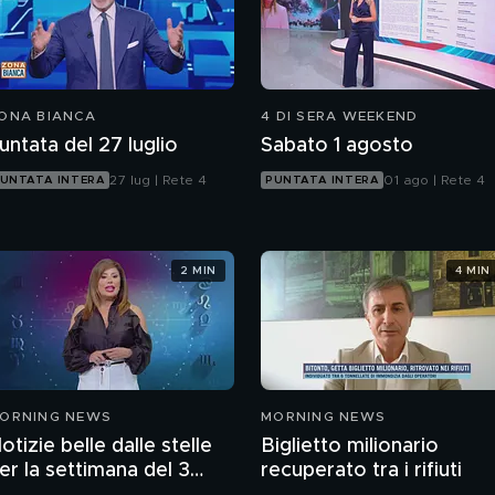
ONA BIANCA
4 DI SERA WEEKEND
untata del 27 luglio
Sabato 1 agosto
27 lug | Rete 4
01 ago | Rete 4
UNTATA INTERA
PUNTATA INTERA
2 MIN
4 MIN
ORNING NEWS
MORNING NEWS
otizie belle dalle stelle
Biglietto milionario
er la settimana del 3
recuperato tra i rifiuti