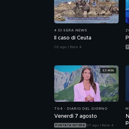
4 DI SERA NEWS
Z
Il caso di Ceuta
P
03 ago | Rete 4
P
53 MIN
TG4 - DIARIO DEL GIORNO
M
Venerdì 7 agosto
N
p
07 ago | Rete 4
PUNTATA INTERA