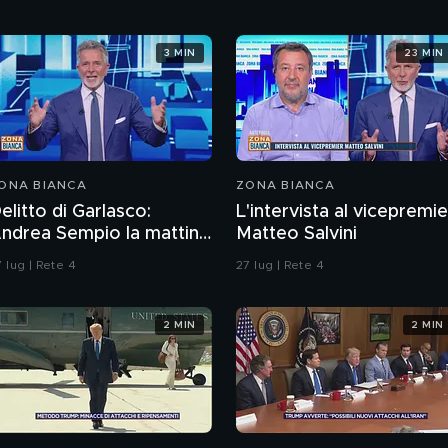
3 MIN
23 MIN
ONA BIANCA
ZONA BIANCA
elitto di Garlasco:
L'intervista al vicepremie
ndrea Sempio la mattina
Matteo Salvini
el delitto è stato in un
 lug | Rete 4
27 lug | Rete 4
ar?
2 MIN
2 MIN