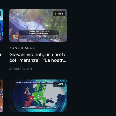
a 14 anni
Giovani violenti: i
3 MIN
maranza sparano alla
fermata del bus
Giovani violenti: il
nostro viaggio nelle
notti della paura
PROSSIMO VIDEO
ZONA BIANCA
Giovani violenti: i canali
dell'odio dove si
r
Giovani violenti, una notte
preparano le stragi
coi "maranza": "La nostra
legge è la strada"
Giovani, sesso e
27 lug | Rete 4
violenza: per soldi
siamo disposti a tutto
3 MIN
Ladri di case:
l'occupante aggressiva
che non paga da 4 anni
Ladri di case: l'egiziano
che terrorizza il
pensionato