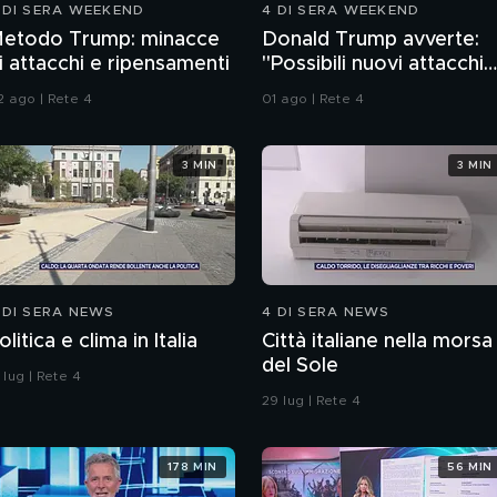
 DI SERA WEEKEND
4 DI SERA WEEKEND
etodo Trump: minacce
Donald Trump avverte:
i attacchi e ripensamenti
"Possibili nuovi attacchi
all'Iran"
2 ago | Rete 4
01 ago | Rete 4
3 MIN
3 MIN
 DI SERA NEWS
4 DI SERA NEWS
olitica e clima in Italia
Città italiane nella morsa
del Sole
 lug | Rete 4
29 lug | Rete 4
178 MIN
56 MIN