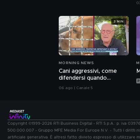
a
0
3 MIN
MORNING NEWS
M
Cani aggressivi, come
M
difendersi quando
P
attaccano?
06 ago | Canale 5
Copyright ©1999-2026 RTI Business Digital - RTI S.p.A.: p. iva 039
500.000.007 - Gruppo MFE Media For Europe N.V. - Tutti i diritti ris
artificiale generativa. È altresì fatto divieto espresso di utilizzare