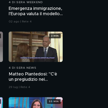
4 DI SERA WEEKEND
Ladri di case: l'abusivo
Emergenza immigrazione,
violento che tiene in
l'Europa valuta il modello
ostaggio un palazzo
Italia
02 ago | Rete 4
Ladri di case: i sinti che
occupano da 5 anni (e
15 tentativi di sfratto)
3 MIN
Ladri di case: la cubana
che occupa e fa la
bella vita
Ladri di case: l'attivista
politico che occupa e
4 DI SERA NEWS
terrorizza il vedovo
Matteo Piantedosi: "C'è
un pregiudizio nei
confronti della polizia"
29 lug | Rete 4
55 MIN