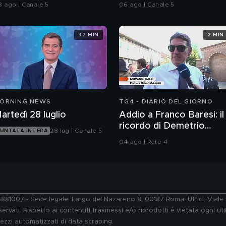
gosto
3 ago | Canale 5
06 ago | Canale 5
97 MIN
2 MIN
ORNING NEWS
TG4 - DIARIO DEL GIORNO
artedì 28 luglio
Addio a Franco Baresi: il
ricordo di Demetrio
28 lug | Canale 5
UNTATA INTERA
Albertini, Clarence
04 ago | Rete 4
Seedorf e Giovanni Galli
76881007 - Sede legale: Largo del Nazareno 8, 00187 Roma. Uffici: Vial
ervati. Rispetto ai contenuti trasmessi e/o riprodotti è vietata ogni uti
 mezzi automatizzati di data scraping.