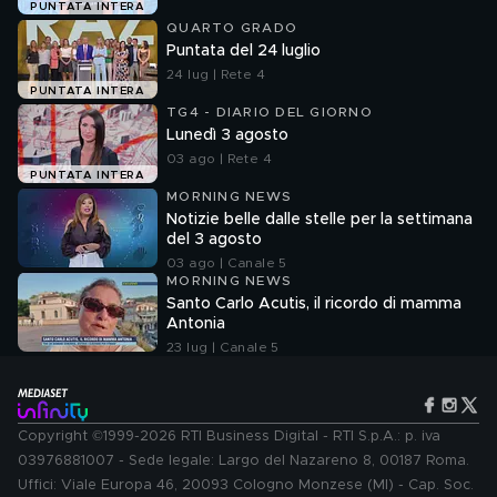
PUNTATA INTERA
QUARTO GRADO
Puntata del 24 luglio
24 lug | Rete 4
PUNTATA INTERA
TG4 - DIARIO DEL GIORNO
Lunedì 3 agosto
03 ago | Rete 4
PUNTATA INTERA
MORNING NEWS
Notizie belle dalle stelle per la settimana
del 3 agosto
03 ago | Canale 5
MORNING NEWS
Santo Carlo Acutis, il ricordo di mamma
Antonia
23 lug | Canale 5
Copyright ©1999-2026 RTI Business Digital - RTI S.p.A.: p. iva
03976881007 - Sede legale: Largo del Nazareno 8, 00187 Roma.
Uffici: Viale Europa 46, 20093 Cologno Monzese (MI) - Cap. Soc.