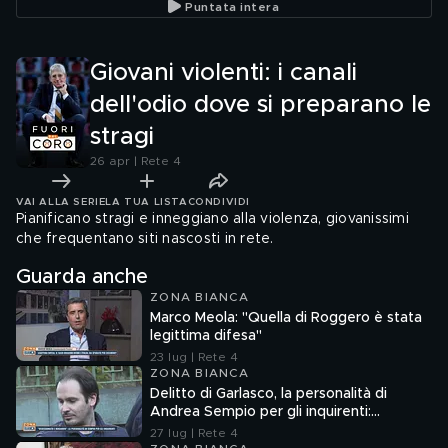
Puntata intera
Giovani violenti: i canali
dell'odio dove si preparano le
stragi
26 apr | Rete 4
VAI ALLA SERIE
LA TUA LISTA
CONDIVIDI
Pianificano stragi e inneggiano alla violenza, giovanissimi
che frequentano siti nascosti in rete.
Guarda anche
ZONA BIANCA
Marco Meola: "Quella di Roggero è stata
legittima difesa"
23 lug | Rete 4
ZONA BIANCA
Delitto di Garlasco, la personalità di
Andrea Sempio per gli inquirenti:
"Ossessionato e bugiardo"
27 lug | Rete 4