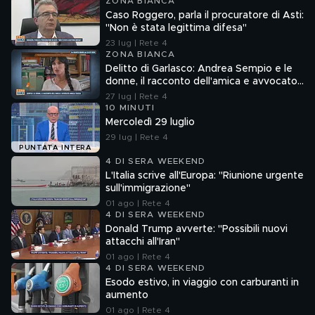
ZONA BIANCA
Caso Roggero, parla il procuratore di Asti:
"Non è stata legittima difesa"
23 lug | Rete 4
ZONA BIANCA
Delitto di Garlasco: Andrea Sempio e le
donne, il racconto dell'amica e avvocato
Angela Taccia
27 lug | Rete 4
10 MINUTI
Mercoledì 29 luglio
29 lug | Rete 4
PUNTATA INTERA
4 DI SERA WEEKEND
L'Italia scrive all'Europa: "Riunione urgente
sull'immigrazione"
01 ago | Rete 4
4 DI SERA WEEKEND
Donald Trump avverte: "Possibili nuovi
attacchi all'Iran"
01 ago | Rete 4
4 DI SERA WEEKEND
Esodo estivo, in viaggio con carburanti in
aumento
01 ago | Rete 4