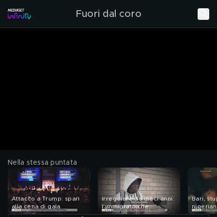
Fuori dal coro
Nella stessa puntata
Attacco a Trump: spari
Irregolare da dieci anni:
Bari, st
alla cena di gala
l'immigrato che
nigeria
terrorizza Acqui
spasso i