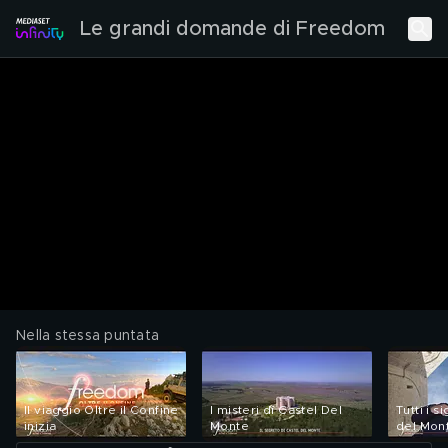
Le grandi domande di Freedom
Nella stessa puntata
Il viaggio Oltre il Confine
I misteri di Castel Del
Tutti i s
inizia
Monte
del Mon