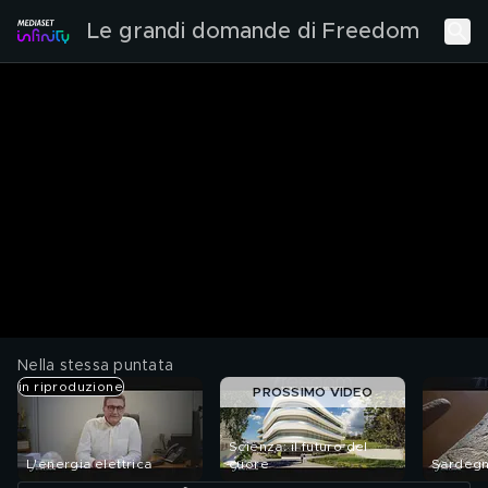
Le grandi domande di Freedom
Nella stessa puntata
in riproduzione
PROSSIMO VIDEO
Scienza: il futuro del
L'energia elettrica
cuore
Sardegna