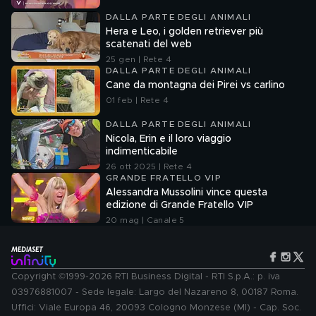
DALLA PARTE DEGLI ANIMALI
Hera e Leo, i golden retriever più
scatenati del web
25 gen | Rete 4
DALLA PARTE DEGLI ANIMALI
Cane da montagna dei Pirei vs carlino
01 feb | Rete 4
DALLA PARTE DEGLI ANIMALI
Nicola, Erin e il loro viaggio
indimenticabile
26 ott 2025 | Rete 4
GRANDE FRATELLO VIP
Alessandra Mussolini vince questa
edizione di Grande Fratello VIP
20 mag | Canale 5
Copyright ©1999-2026 RTI Business Digital - RTI S.p.A.: p. iva
03976881007 - Sede legale: Largo del Nazareno 8, 00187 Roma.
Uffici: Viale Europa 46, 20093 Cologno Monzese (MI) - Cap. Soc.