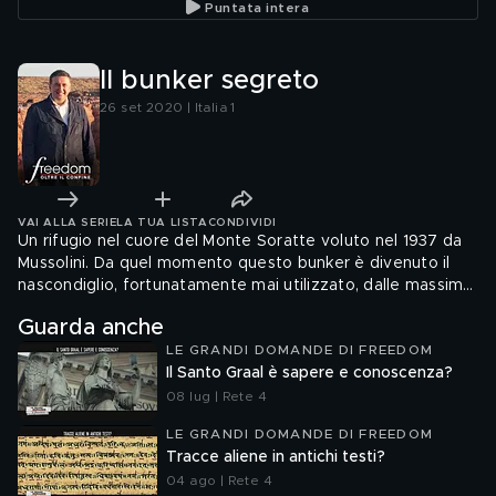
Puntata intera
Il bunker segreto
26 set 2020 | Italia 1
VAI ALLA SERIE
LA TUA LISTA
CONDIVIDI
Un rifugio nel cuore del Monte Soratte voluto nel 1937 da
Mussolini. Da quel momento questo bunker è divenuto il
nascondiglio, fortunatamente mai utilizzato, dalle massime
cariche dello Stato in caso di guerra o sommossa.
Guarda anche
LE GRANDI DOMANDE DI FREEDOM
Il Santo Graal è sapere e conoscenza?
08 lug | Rete 4
LE GRANDI DOMANDE DI FREEDOM
Tracce aliene in antichi testi?
04 ago | Rete 4