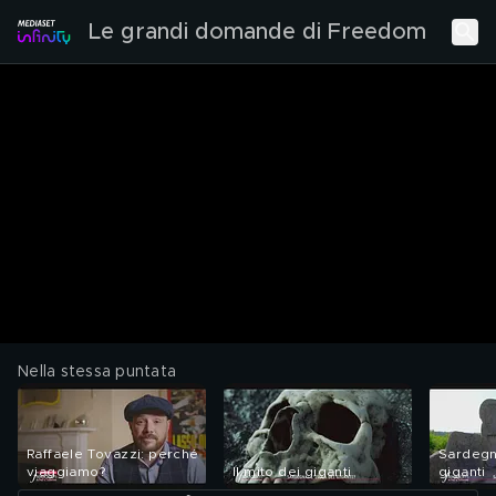
Le grandi domande di Freedom
Nella stessa puntata
Raffaele Tovazzi: perché
Sardegn
viaggiamo?
Il mito dei giganti
giganti