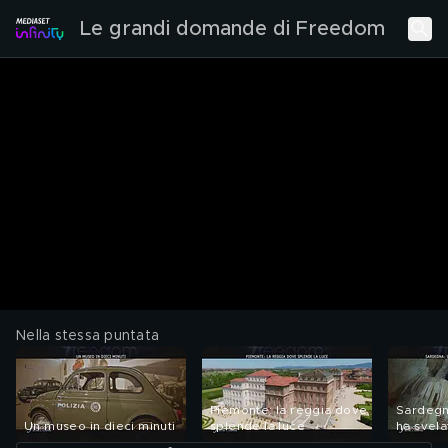
Le grandi domande di Freedom
Nella stessa puntata
Piemonte: la reggia dove
Sardegna
Un museo in dieci minuti
splende la luce
ha svela