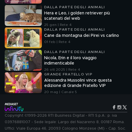
DALLA PARTE DEGLI ANIMALI
Hera e Leo, i golden retriever più
scatenati del web
25 gen | Rete 4
DALLA PARTE DEGLI ANIMALI
Cane da montagna dei Pirei vs carlino
01 feb | Rete 4
DALLA PARTE DEGLI ANIMALI
Nicola, Erin e il loro viaggio
indimenticabile
26 ott 2025 | Rete 4
GRANDE FRATELLO VIP
Alessandra Mussolini vince questa
edizione di Grande Fratello VIP
20 mag | Canale 5
Copyright ©1999-2026 RTI Business Digital - RTI S.p.A.: p. iva
03976881007 - Sede legale: Largo del Nazareno 8, 00187 Roma.
Uffici: Viale Europa 46, 20093 Cologno Monzese (MI) - Cap. Soc.