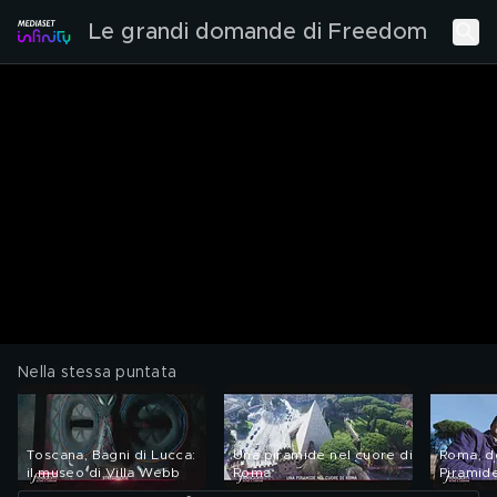
Le grandi domande di Freedom
Nella stessa puntata
Toscana, Bagni di Lucca:
Una piramide nel cuore di
Roma, de
il museo di Villa Webb
Roma
Piramide