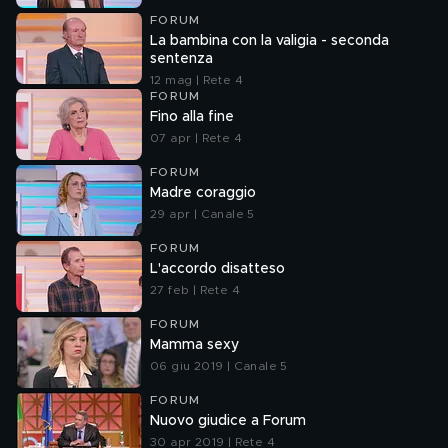
FORUM
La bambina con la valigia - seconda
sentenza
12 mag | Rete 4
FORUM
Fino alla fine
07 apr | Rete 4
FORUM
Madre coraggio
29 apr | Canale 5
FORUM
L'accordo disatteso
27 feb | Rete 4
FORUM
Mamma sexy
06 giu 2019 | Canale 5
FORUM
Nuovo giudice a Forum
30 apr 2019 | Rete 4