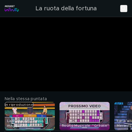
La ruota della fortuna
Nella stessa puntata
in riproduzione
PROSSIMO VIDEO
La Ruota del Tempo:
Ilaria al
maggio 1929
Round Musicale: "Grease"
Meravig