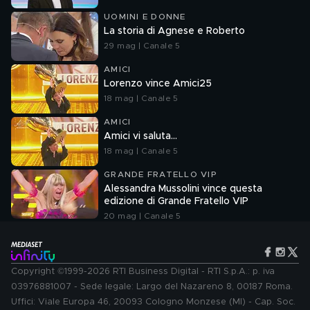
UOMINI E DONNE
La storia di Agnese e Roberto
29 mag | Canale 5
AMICI
Lorenzo vince Amici25
18 mag | Canale 5
AMICI
Amici vi saluta...
18 mag | Canale 5
GRANDE FRATELLO VIP
Alessandra Mussolini vince questa
edizione di Grande Fratello VIP
20 mag | Canale 5
Copyright ©1999-2026 RTI Business Digital - RTI S.p.A.: p. iva
03976881007 - Sede legale: Largo del Nazareno 8, 00187 Roma.
Uffici: Viale Europa 46, 20093 Cologno Monzese (MI) - Cap. Soc.