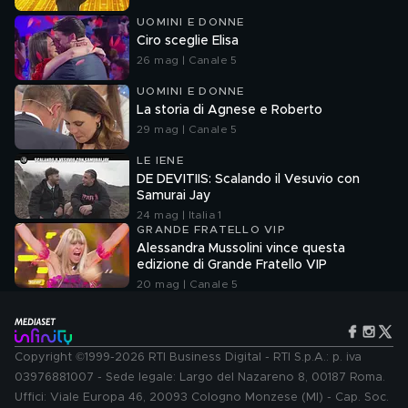
UOMINI E DONNE
Ciro sceglie Elisa
26 mag | Canale 5
UOMINI E DONNE
La storia di Agnese e Roberto
29 mag | Canale 5
LE IENE
DE DEVITIIS: Scalando il Vesuvio con
Samurai Jay
24 mag | Italia 1
GRANDE FRATELLO VIP
Alessandra Mussolini vince questa
edizione di Grande Fratello VIP
20 mag | Canale 5
Copyright ©1999-2026 RTI Business Digital - RTI S.p.A.: p. iva
03976881007 - Sede legale: Largo del Nazareno 8, 00187 Roma.
Uffici: Viale Europa 46, 20093 Cologno Monzese (MI) - Cap. Soc.