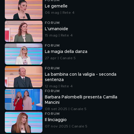
FORUM
Le gemelle
06 mag | Rete 4
FORUM
L'umanoide
15 mag | Rete 4
FORUM
La magia della danza
27 apr | Canale 5
FORUM
La bambina con la valigia - seconda
sentenza
12 mag | Rete 4
FORUM
Barbara Palombelli presenta Camilla
Mancini
08 set 2025 | Canale 5
FORUM
Il linciaggio
07 nov 2025 | Canale 5