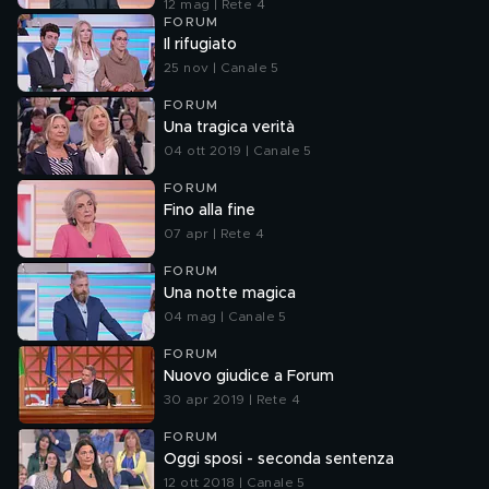
12 mag | Rete 4
FORUM
Il rifugiato
25 nov | Canale 5
FORUM
Una tragica verità
04 ott 2019 | Canale 5
FORUM
Fino alla fine
07 apr | Rete 4
FORUM
Una notte magica
04 mag | Canale 5
FORUM
Nuovo giudice a Forum
30 apr 2019 | Rete 4
FORUM
Oggi sposi - seconda sentenza
12 ott 2018 | Canale 5