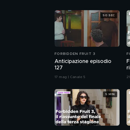
50 SEC
FORBIDDEN FRUIT 3
F
Anticipazione episodio
F
127
r
1
17 mag | Canale 5
2
5 MIN