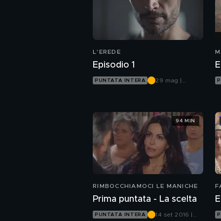
L'EREDE
M
Episodio 1
E
29 mag |
PUNTATA INTERA
P
Canale 5
94 MIN
RIMBOCCHIAMOCI LE MANICHE
F
Prima puntata - La scelta
E
14 set 2016 |
PUNTATA INTERA
P