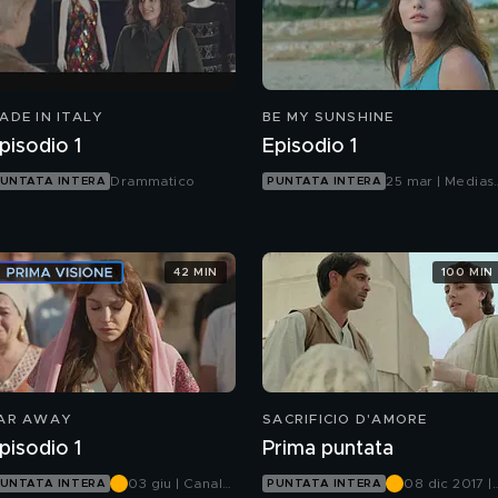
ADE IN ITALY
BE MY SUNSHINE
pisodio 1
Episodio 1
Drammatico
25 mar | Medias
UNTATA INTERA
PUNTATA INTERA
Infinity
42 MIN
100 MIN
AR AWAY
SACRIFICIO D'AMORE
pisodio 1
Prima puntata
03 giu | Canale
08 dic 2017 |
UNTATA INTERA
PUNTATA INTERA