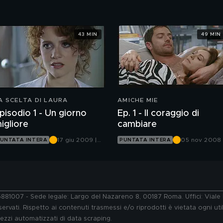
5
Canale 5
43 MIN
49 MIN
A SCELTA DI LAURA
AMICHE MIE
pisodio 1 - Un giorno
Ep. 1 - Il coraggio di
igliore
cambiare
17 giu 2009 |
05 nov 2008 
UNTATA INTERA
PUNTATA INTERA
Canale 5
Canale 5
76881007 - Sede legale: Largo del Nazareno 8, 00187 Roma. Uffici: Vial
ervati. Rispetto ai contenuti trasmessi e/o riprodotti è vietata ogni uti
 mezzi automatizzati di data scraping.