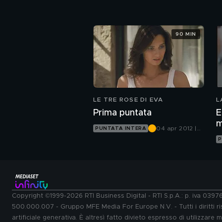
Canale 5
90 MIN
LE TRE ROSE DI EVA
L
Prima puntata
E
m
04 apr 2012 |
PUNTATA INTERA
Canale 5
P
Copyright ©1999-2026 RTI Business Digital - RTI S.p.A.: p. iva 039
500.000.007 - Gruppo MFE Media For Europe N.V. - Tutti i diritti ris
artificiale generativa. È altresì fatto divieto espresso di utilizzare