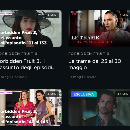
4 MIN
1 MIN
ORBIDDEN FRUIT 3
FORBIDDEN FRUIT 3
orbidden Fruit 3, il
Le trame dal 25 al 30
iassunto degli episodi
maggio
31-133
1 mag | Canale 5
19 mag | Canale 5
4 MIN
43 MIN