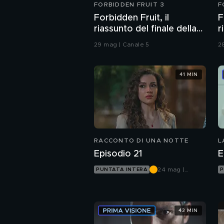
FORBIDDEN FRUIT 3
F
Forbidden Fruit, il
F
riassunto del finale della
r
terza stagione
1
29 mag | Canale 5
2
41 MIN
RACCONTO DI UNA NOTTE
L
Episodio 21
E
24 mag |
PUNTATA INTERA
P
Canale 5
43 MIN