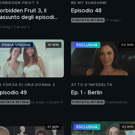
ORBIDDEN FRUIT 3
BE MY SUNSHINE
orbidden Fruit 3, il
Episodio 48
iassunto degli episodi
27 mag |
PUNTATA INTERA
43-145
Mediaset Infinit
8 mag | Canale 5
41 MIN
56 MIN
A FORZA DI UNA DONNA 3
ATTO D'INFEDELTÀ
pisodio 49
Ep. 1 - Berlin
22 mag | Canale 5
Drammatico
UNTATA INTERA
PUNTATA INTERA
51 MIN
43 MIN