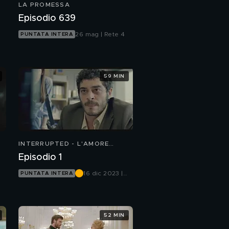
LA PROMESSA
Episodio 639
26 mag | Rete 4
PUNTATA INTERA
y
59 MIN
INTERRUPTED - L'AMORE
INCOMPIUTO
Episodio 1
16 dic 2023 |
PUNTATA INTERA
Mediaset
Infinity
52 MIN