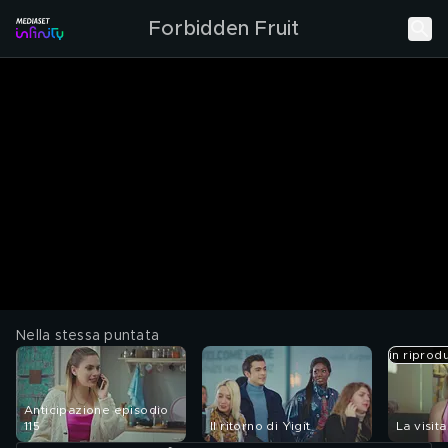
Forbidden Fruit
Nella stessa puntata
in riprod
Anticipazione episodio
115
Il ritorno di Yigit
La visita