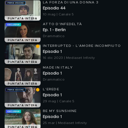
LA FORZA DI UNA DONNA 3
Episodio 44
10 mag | Canale 5
PUNTATA INTERA
ATTO D'INFEDELTÀ
Ep. 1 - Berlin
Drammatico
PUNTATA INTERA
INTERRUPTED - L'AMORE INCOMPIUTO
Episodio 1
16 dic 2023 | Mediaset Infinity
PUNTATA INTERA
MADE IN ITALY
Episodio 1
Drammatico
PUNTATA INTERA
L'EREDE
Episodio 1
29 mag | Canale 5
PUNTATA INTERA
BE MY SUNSHINE
Episodio 1
25 mar | Mediaset Infinity
PUNTATA INTERA