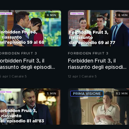
6 MIN
6 MIN
ORBIDDEN FRUIT 3
FORBIDDEN FRUIT 3
orbidden Fruit 3, il
Forbidden Fruit 3, il
iassunto degli episodi
riassunto degli episodi
9-68
69-77
5 apr | Canale 5
12 apr | Canale 5
5 MIN
52 MIN