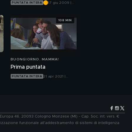
17 giu 2009 |
PUNTATA INTERA
Canale 5
108 MIN
BUONGIORNO, MAMMA!
Prima puntata
21 apr 2021 |
PUNTATA INTERA
Canale 5
e Europa 46, 20093 Cologno Monzese (MI) - Cap. Soc. int. vers. €
lizzazione funzionale all'addestramento di sistemi di intelligenza