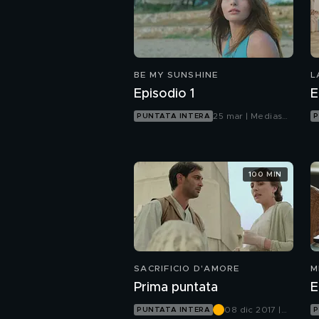
BE MY SUNSHINE
L
Episodio 1
E
25 mar | Mediaset
PUNTATA INTERA
P
Infinity
100 MIN
SACRIFICIO D'AMORE
M
Prima puntata
E
08 dic 2017 |
PUNTATA INTERA
P