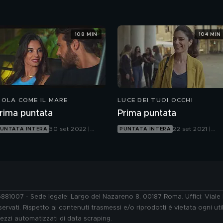
Canale 5
108 MIN
104 MIN
IOLA COME IL MARE
LUCE DEI TUOI OCCHI
rima puntata
Prima puntata
30 set 2022 |
22 set 2021 |
UNTATA INTERA
PUNTATA INTERA
Canale 5
Canale 5
76881007 - Sede legale: Largo del Nazareno 8, 00187 Roma. Uffici: Vial
ervati. Rispetto ai contenuti trasmessi e/o riprodotti è vietata ogni uti
 mezzi automatizzati di data scraping.