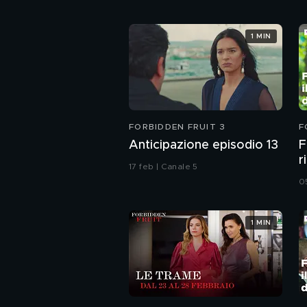
1 MIN
FORBIDDEN FRUIT 3
F
Anticipazione episodio 13
F
r
17 feb | Canale 5
5
0
1 MIN