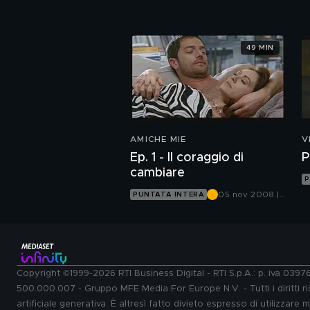
Canale 5
49 MIN
AMICHE MIE
V
Ep. 1 - Il coraggio di
P
cambiare
P
05 nov 2008 |
PUNTATA INTERA
Canale 5
Copyright ©1999-2026 RTI Business Digital - RTI S.p.A.: p. iva 039
500.000.007 - Gruppo MFE Media For Europe N.V. - Tutti i diritti ris
artificiale generativa. È altresì fatto divieto espresso di utilizzare