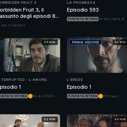
ORBIDDEN FRUIT 3
LA PROMESSA
orbidden Fruit 3, il
Episodio 593
iassunto degli episodi 81-
25 feb | Rete 4
PUNTATA INTERA
3
 apr | Canale 5
59 MIN
43 MIN
NTERRUPTED - L'AMORE
L'EREDE
NCOMPIUTO
pisodio 1
Episodio 1
16 dic 2023 |
29 mag |
UNTATA INTERA
PUNTATA INTERA
Mediaset
Canale 5
Infinity
52 MIN
94 MIN