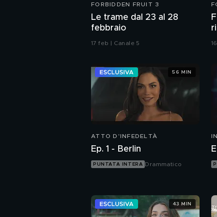
FORBIDDEN FRUIT 3
F
Le trame dal 23 al 28
F
febbraio
r
8
17 feb | Canale 5
16
56 MIN
ATTO D'INFEDELTÀ
I
I
Ep. 1 - Berlin
E
Drammatico
PUNTATA INTERA
P
43 MIN