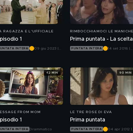
A RAGAZZA E L'UFFICIALE
RIMBOCCHIAMOCI LE MANICH
pisodio 1
Prima puntata - La scelta
09 giu 2023 |
14 set 2016 |
UNTATA INTERA
PUNTATA INTERA
Canale 5
Canale 5
42 MIN
90 MIN
ESSAGE FROM MOM
LE TRE ROSE DI EVA
pisodio 1
Prima puntata
Drammatico
04 apr 2012 |
UNTATA INTERA
PUNTATA INTERA