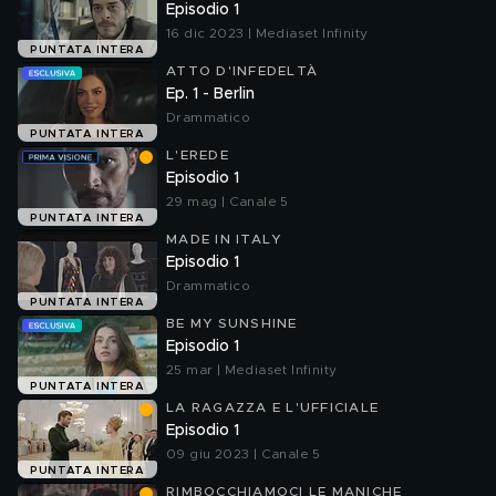
Episodio 1
16 dic 2023 | Mediaset Infinity
PUNTATA INTERA
ATTO D'INFEDELTÀ
Ep. 1 - Berlin
Drammatico
PUNTATA INTERA
L'EREDE
Episodio 1
29 mag | Canale 5
PUNTATA INTERA
MADE IN ITALY
Episodio 1
Drammatico
PUNTATA INTERA
BE MY SUNSHINE
Episodio 1
25 mar | Mediaset Infinity
PUNTATA INTERA
LA RAGAZZA E L'UFFICIALE
Episodio 1
09 giu 2023 | Canale 5
PUNTATA INTERA
RIMBOCCHIAMOCI LE MANICHE