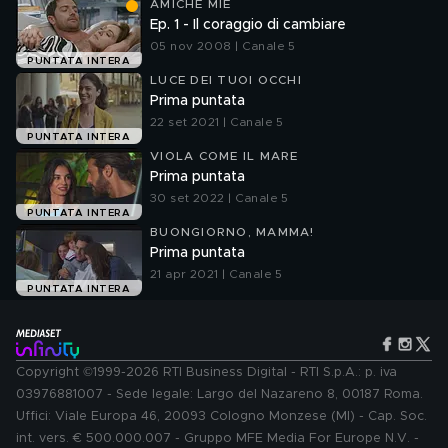
AMICHE MIE
Ep. 1 - Il coraggio di cambiare
05 nov 2008 | Canale 5
PUNTATA INTERA
LUCE DEI TUOI OCCHI
Prima puntata
22 set 2021 | Canale 5
PUNTATA INTERA
VIOLA COME IL MARE
Prima puntata
30 set 2022 | Canale 5
PUNTATA INTERA
BUONGIORNO, MAMMA!
Prima puntata
21 apr 2021 | Canale 5
PUNTATA INTERA
Copyright ©1999-2026 RTI Business Digital - RTI S.p.A.: p. iva
03976881007 - Sede legale: Largo del Nazareno 8, 00187 Roma.
Uffici: Viale Europa 46, 20093 Cologno Monzese (MI) - Cap. Soc.
int. vers. € 500.000.007 - Gruppo MFE Media For Europe N.V. -