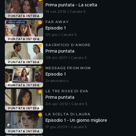
Prima puntata - La scelta
14 set 2016 | Canale 5
PUNTATA INTERA
FAR AWAY
Episodio 1
03 giu | Canale 5
PUNTATA INTERA
SACRIFICIO D'AMORE
Prima puntata
08 dic 2017 | Canale 5
PUNTATA INTERA
MESSAGE FROM MOM
Episodio 1
Drammatico
PUNTATA INTERA
LE TRE ROSE DI EVA
Prima puntata
04 apr 2012 | Canale 5
PUNTATA INTERA
LA SCELTA DI LAURA
Episodio 1 - Un giorno migliore
17 giu 2009 | Canale 5
PUNTATA INTERA