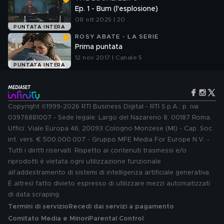
Ep. 1 - Bum (l'esplosione)
08 ott 2025 | 20
PUNTATA INTERA
ROSY ABATE - LA SERIE
Prima puntata
12 nov 2017 | Canale 5
PUNTATA INTERA
Copyright ©1999-2026 RTI Business Digital - RTI S.p.A.: p. iva
03976881007 - Sede legale: Largo del Nazareno 8, 00187 Roma.
Uffici: Viale Europa 46, 20093 Cologno Monzese (MI) - Cap. Soc.
int. vers. € 500.000.007 - Gruppo MFE Media For Europe N.V. -
Tutti i diritti riservati. Rispetto ai contenuti trasmessi e/o
riprodotti è vietata ogni utilizzazione funzionale
all'addestramento di sistemi di intelligenza artificiale generativa.
È altresì fatto divieto espresso di utilizzare mezzi automatizzati
di data scraping.
Termini di servizio
Recedi dai servizi a pagamento
Comitato Media e Minori
Parental Control