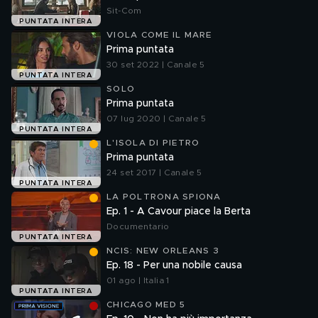
Sit-Com
PUNTATA INTERA
VIOLA COME IL MARE
Prima puntata
30 set 2022 | Canale 5
PUNTATA INTERA
SOLO
Prima puntata
07 lug 2020 | Canale 5
PUNTATA INTERA
L'ISOLA DI PIETRO
Prima puntata
24 set 2017 | Canale 5
PUNTATA INTERA
LA POLTRONA SPIONA
Ep. 1 - A Cavour piace la Berta
Documentario
PUNTATA INTERA
NCIS: NEW ORLEANS 3
Ep. 18 - Per una nobile causa
01 ago | Italia 1
PUNTATA INTERA
CHICAGO MED 5