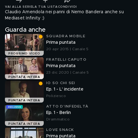
VAI ALLA SERIE
LA TUA LISTA
CONDIVIDI
Claudio Amendola nei panni di Nemo Bandera anche su
Mediaset Infinity ;)
Guarda anche
SQUADRA MOBILE
Prima puntata
20 apr 2015 | Canale 5
PROSSIMO VIDEO
FRATELLI CAPUTO
Prima puntata
23 dic 2020 | Canale 5
PUNTATA INTERA
IO SO CHI SEI
Ep. 1 - L' incidente
Poliziesco
PUNTATA INTERA
ATTO D'INFEDELTÀ
Ep. 1 - Berlin
Drammatico
PUNTATA INTERA
LOVE SNACK
Prima puntata