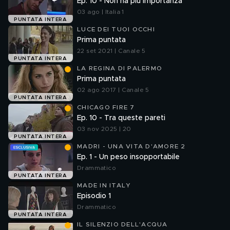
Ep. 10 - Non ha più importanza
03 ago | Italia 1
PUNTATA INTERA
LUCE DEI TUOI OCCHI
Prima puntata
22 set 2021 | Canale 5
PUNTATA INTERA
LA REGINA DI PALERMO
Prima puntata
02 ago 2017 | Canale 5
PUNTATA INTERA
CHICAGO FIRE 7
Ep. 10 - Tra queste pareti
03 nov 2025 | 20
PUNTATA INTERA
MADRI - UNA VITA D'AMORE 2
Ep. 1 - Un peso insopportabile
Drammatico
PUNTATA INTERA
MADE IN ITALY
Episodio 1
Drammatico
PUNTATA INTERA
IL SILENZIO DELL'ACQUA