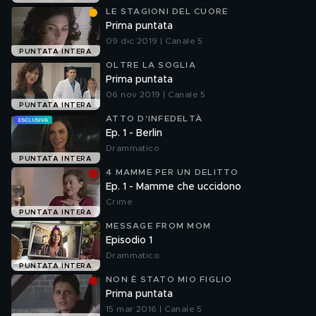
LE STAGIONI DEL CUORE
Prima puntata
09 dic 2019 | Canale 5
PUNTATA INTERA
OLTRE LA SOGLIA
Prima puntata
06 nov 2019 | Canale 5
PUNTATA INTERA
ATTO D'INFEDELTÀ
Ep. 1 - Berlin
Drammatico
PUNTATA INTERA
4 MAMME PER UN DELITTO
Ep. 1 - Mamme che uccidono
Crime
PUNTATA INTERA
MESSAGE FROM MOM
Episodio 1
Drammatico
PUNTATA INTERA
NON È STATO MIO FIGLIO
Prima puntata
15 mar 2016 | Canale 5