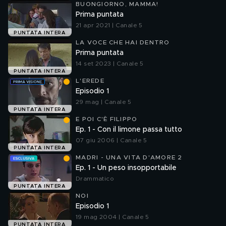
BUONGIORNO, MAMMA!
Prima puntata
21 apr 2021 | Canale 5
PUNTATA INTERA
LA VOCE CHE HAI DENTRO
Prima puntata
14 set 2023 | Canale 5
PUNTATA INTERA
L'EREDE
Episodio 1
29 mag | Canale 5
PUNTATA INTERA
E POI C'È FILIPPO
Ep. 1 - Con il limone passa tutto
07 giu 2006 | Canale 5
PUNTATA INTERA
MADRI - UNA VITA D'AMORE 2
Ep. 1 - Un peso insopportabile
Drammatico
PUNTATA INTERA
NOI
Episodio 1
19 mag 2004 | Canale 5
PUNTATA INTERA