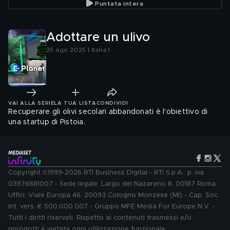
Puntata intera
Adottare un ulivo
25 ago 2025 | Italia 1
VAI ALLA SERIE
LA TUA LISTA
CONDIVIDI
Recuperare gli olivi secolari abbandonati è l'obiettivo di
una startup di Pistoia.
Copyright ©1999-2026 RTI Business Digital - RTI S.p.A.: p. iva
03976881007 - Sede legale: Largo del Nazareno 8, 00187 Roma.
Uffici: Viale Europa 46, 20093 Cologno Monzese (MI) - Cap. Soc.
int. vers. € 500.000.007 - Gruppo MFE Media For Europe N.V. -
Tutti i diritti riservati. Rispetto ai contenuti trasmessi e/o
riprodotti è vietata ogni utilizzazione funzionale