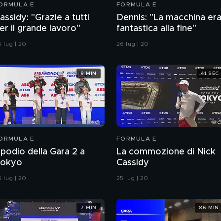
ORMULA E
FORMULA E
assidy: "Grazie a tutti
Dennis: "La macchina er
er il grande lavoro"
fantastica alla fine"
 lug | 20
26 lug | 20
9 MIN
41 SEC
ORMULA E
FORMULA E
l podio della Gara 2 a
La commozione di Nick
okyo
Cassidy
 lug | 20
25 lug | 20
7 MIN
86 MIN