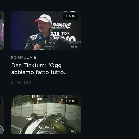
2 MIN
FORMULA E
e
Dan Ticktum: "Oggi
abbiamo fatto tutto
perfetto"
25 lug | 20
6 MIN