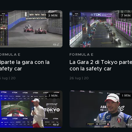
3 MIN
7 MIN
ORMULA E
FORMULA E
iparte la gara con la
La Gara 2 di Tokyo part
afety car
con la safety car
 lug | 20
26 lug | 20
1 MIN
1 MIN