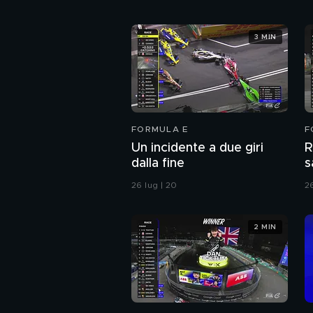
3 MIN
FORMULA E
F
Un incidente a due giri
R
dalla fine
s
26 lug | 20
26
2 MIN