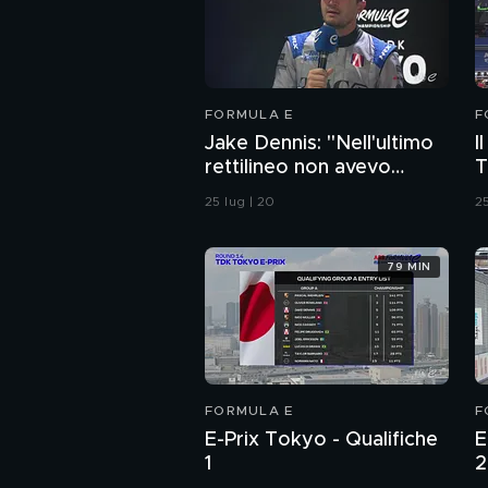
FORMULA E
F
Jake Dennis: "Nell'ultimo
I
rettilineo non avevo
T
molta energia"
25 lug | 20
25
79 MIN
FORMULA E
F
E-Prix Tokyo - Qualifiche
E
1
2