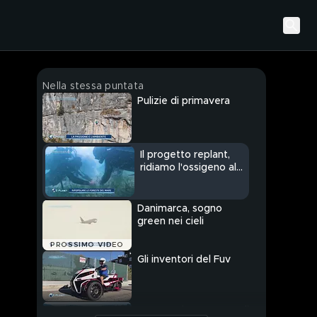
Nella stessa puntata
Pulizie di primavera
Il progetto replant,
ridiamo l'ossigeno al
pianeta
Danimarca, sogno
green nei cieli
PROSSIMO VIDEO
Gli inventori del Fuv
Astro-turismo, punto di