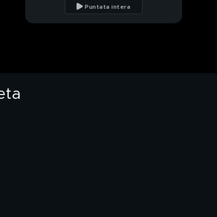
vista privilegiato
Puntata intera
Giro d'Europa in bici
Il compostaggio
eta
Una giornata con
Antonio Giovinazzi