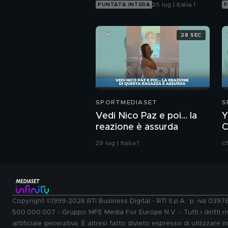
25 lug | Italia 1
PUNTATA INTERA
P
28 SEC
SPORTMEDIASET
S
Vedi Nico Paz e poi… la
Y
reazione è assurda
C
29 lug | Italia 1
05
Copyright ©1999-2026 RTI Business Digital - RTI S.p.A.: p. iva 039
500.000.007 - Gruppo MFE Media For Europe N.V. - Tutti i diritti ris
artificiale generativa. È altresì fatto divieto espresso di utilizzare