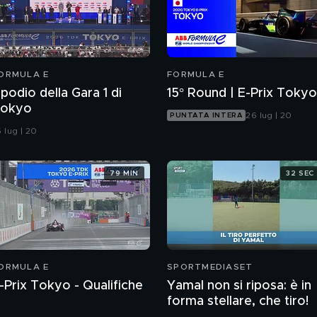
ORMULA E
FORMULA E
l podio della Gara 1 di
15° Round | E-Prix Tokyo
okyo
26 lug | 20
PUNTATA INTERA
 lug | 20
79 MIN
32 SEC
ORMULA E
SPORTMEDIASET
-Prix Tokyo - Qualifiche
Yamal non si riposa: è in
forma stellare, che tiro!