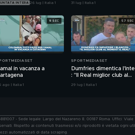
26 lug | Italia 1
31 lug | Italia 1
UNTATA INTERA
9 SEC
57 SEC
PORTMEDIASET
SPORTMEDIASET
amal in vacanza a
Dumfries dimentica l'Inte
artagena
: "Il Real miglior club al
mondo"
 ago | Italia 1
29 lug | Italia 1
76881007 - Sede legale: Largo del Nazareno 8, 00187 Roma. Uffici: Vial
ervati. Rispetto ai contenuti trasmessi e/o riprodotti è vietata ogni uti
 mezzi automatizzati di data scraping.