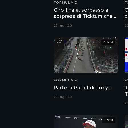
FORMULA E
F
Giro finale, sorpasso a
C
sorpresa di Ticktum che
p
vince la gara
25 lug | 20
26
2 MIN
FORMULA E
F
Parte la Gara 1 di Tokyo
I
T
25 lug | 20
26
1 MIN