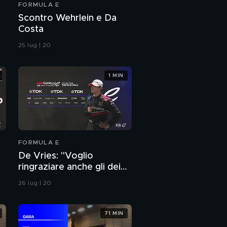
FORMULA E
a
Scontro Wehrlein e Da
Costa
25 lug | 20
1 MIN
FORMULA E
De Vries: "Voglio
ringraziare anche gli dei
perchè oggi è stata
26 lug | 20
veramente difficile"
71 MIN