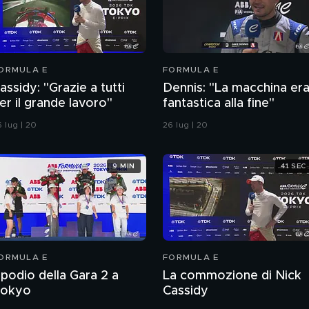
ORMULA E
FORMULA E
assidy: "Grazie a tutti
Dennis: "La macchina er
er il grande lavoro"
fantastica alla fine"
 lug | 20
26 lug | 20
9 MIN
41 SEC
ORMULA E
FORMULA E
l podio della Gara 2 a
La commozione di Nick
okyo
Cassidy