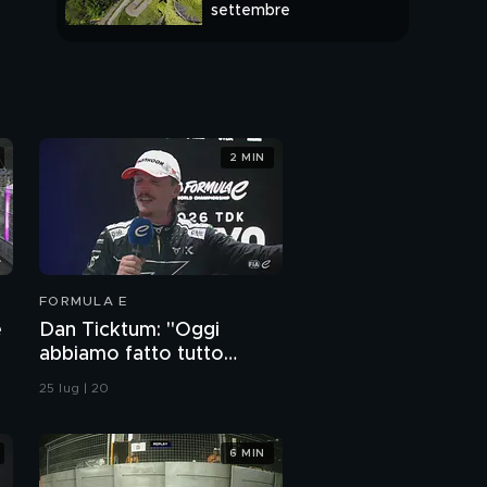
settembre
PUNTATA INTERA
2 MIN
FORMULA E
e
Dan Ticktum: "Oggi
abbiamo fatto tutto
perfetto"
25 lug | 20
6 MIN