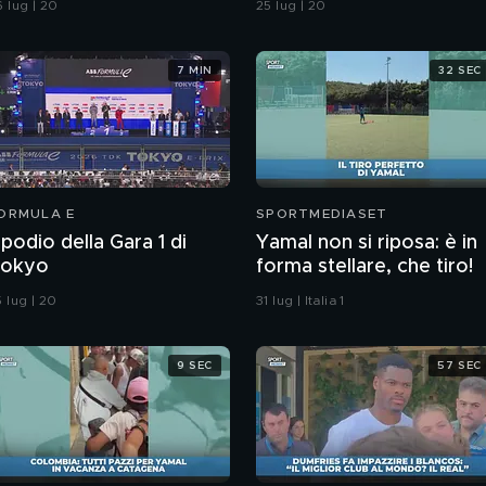
 lug | 20
25 lug | 20
7 MIN
32 SEC
ORMULA E
SPORTMEDIASET
l podio della Gara 1 di
Yamal non si riposa: è in
okyo
forma stellare, che tiro!
 lug | 20
31 lug | Italia 1
9 SEC
57 SEC