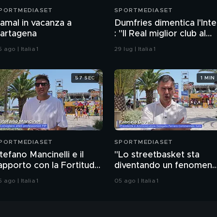
PORTMEDIASET
SPORTMEDIASET
amal in vacanza a
Dumfries dimentica l'Inte
artagena
: "Il Real miglior club al
mondo"
 ago | Italia 1
29 lug | Italia 1
57 SEC
1 MIN
PORTMEDIASET
SPORTMEDIASET
tefano Mancinelli e il
"Lo streetbasket sta
apporto con la Fortitudo:
diventando un fenomen
Non è solo una squadra,
coinvolgente". Così
 ago | Italia 1
05 ago | Italia 1
a una fede"
Fabrizio Gavelli,
Presidente e
Amministratore Delegat