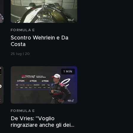
FORMULA E
a
Scontro Wehrlein e Da
Costa
25 lug | 20
1 MIN
FORMULA E
De Vries: "Voglio
ringraziare anche gli dei
perchè oggi è stata