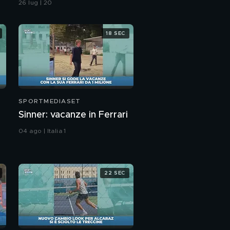
26 lug | 20
veramente difficile"
18 SEC
SPORTMEDIASET
Sinner: vacanze in Ferrari
04 ago | Italia 1
22 SEC