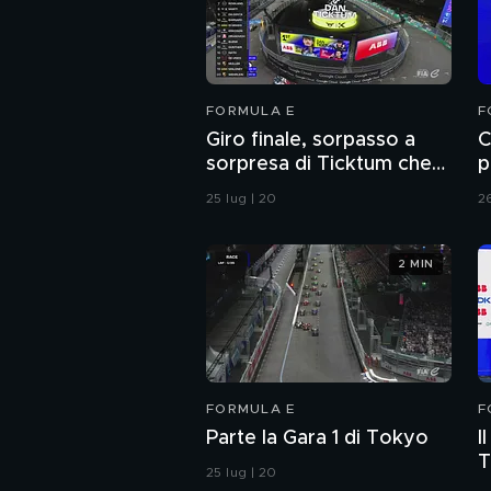
FORMULA E
F
Giro finale, sorpasso a
C
sorpresa di Ticktum che
p
vince la gara
25 lug | 20
26
2 MIN
FORMULA E
F
Parte la Gara 1 di Tokyo
I
T
25 lug | 20