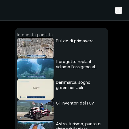
In questa puntata
Pulizie di primavera
Il progetto replant,
ridiamo l'ossigeno al
pianeta
Danimarca, sogno
green nei cieli
Gli inventori del Fuv
Astro-turismo, punto di