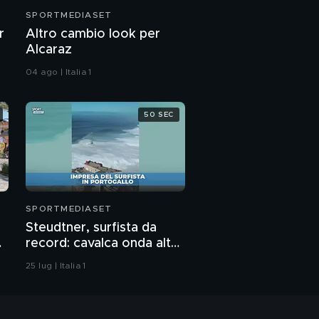
SPORTMEDIASET
r
Altro cambio look per
Alcaraz
04 ago | Italia 1
50 SEC
SPORTMEDIASET
Steudtner, surfista da
o
record: cavalca onda alta
26,2 metri
25 lug | Italia 1
o