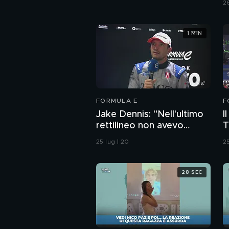
26
1 MIN
FORMULA E
F
Jake Dennis: "Nell'ultimo
I
rettilineo non avevo
T
molta energia"
25 lug | 20
25
28 SEC