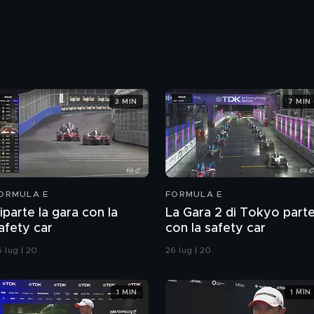
3 MIN
7 MIN
ORMULA E
FORMULA E
iparte la gara con la
La Gara 2 di Tokyo part
afety car
con la safety car
 lug | 20
26 lug | 20
1 MIN
1 MIN