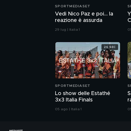
SPORTMEDIASET
S
Vedi Nico Paz e poi… la
Y
reazione è assurda
C
29 lug | Italia 1
05
26 SEC
SPORTMEDIASET
S
Lo show delle Estathé
S
3x3 Italia Finals
r
"
05 ago | Italia 1
05
m