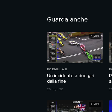
Guarda anche
3 MIN
FORMULA E
F
Un incidente a due giri
R
dalla fine
s
26 lug | 20
26
2 MIN