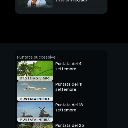
vista privilegiato
Giro d'Europa in bici
Il compostaggio
Una giornata con
Puntate successive
Antonio Giovinazzi
Puntata del 4
settembre
PROSSIMO VIDEO
Puntata dell'11
settembre
PUNTATA INTERA
Puntata del 18
settembre
PUNTATA INTERA
Puntata del 25