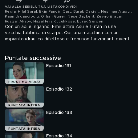
VAI ALLA SERIE
LA TUA LISTA
CONDIVIDI
Regia: Hilal Saral, Ekin Pandir. Cast: Burak Ozcivit, Neslihan Atagul,
Kaan Urgancioglu, Orhan Guner, Nese Baykent, Zeyno Eracar,
Ruzgar Aksoy, Hazal Filiz Kucukkose, Burak Sergen
.
Con un abile inganno, Emir attira Asu e Tufan in una
vecchia fabbrica di scarpe. Qui, una macchina con un
impianto idraulico difettoso e freni non funzionanti diventa
il palcoscenico della sua vendetta contro Asu, colpevole
del tentato omicidio di Nihan. L'atmosfera tesa viene
Puntate successive
interrotta dall'arrivo di Mujgan, che, insieme a Nihan, si
presenta per fermare Emir e persuadere Asu a cedere al
Episodio 131
fratello ogni documento potenzialmente
compromettente.
PROSSIMO VIDEO
Episodio 132
PUNTATA INTERA
Episodio 133
PUNTATA INTERA
Episodio 134