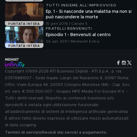
TUTTI INSIEME ALL'IMPROVVISO
Ep. 1 - Si nasconde una malattia ma non si
può nascondere la morte
15 gen 2016 | Canale 5
PUNTATA INTERA
FRATELLI BENVENUTI
Episodio 1 - Benvenuti al centro
02 apr 2011 | Mediaset Extra
PUNTATA INTERA
Copyright ©1999-2026 RTI Business Digital - RTI S.p.A.: p. iva
03976881007 - Sede legale: Largo del Nazareno 8, 00187 Roma.
Uffici: Viale Europa 46, 20093 Cologno Monzese (MI) - Cap. Soc.
int. vers. € 500.000.007 - Gruppo MFE Media For Europe N.V. -
Tutti i diritti riservati. Rispetto ai contenuti trasmessi e/o
riprodotti è vietata ogni utilizzazione funzionale
all'addestramento di sistemi di intelligenza artificiale generativa.
È altresì fatto divieto espresso di utilizzare mezzi automatizzati
di data scraping.
Termini di servizio
Recedi dai servizi a pagamento