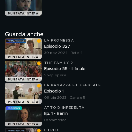
PUNTATA INTERA
Guarda anche
LA PROMESSA
Episodio 327
30 nov 2024 | Rete 4
PUNTATA INTERA
THE FAMILY 2
Episodio 55 - Il finale
Soap opera
PUNTATA INTERA
LA RAGAZZA E L'UFFICIALE
Episodio 1
09 giu 2023 | Canale 5
PUNTATA INTERA
ATTO D'INFEDELTÀ
Ep. 1 - Berlin
Drammatico
PUNTATA INTERA
L'EREDE