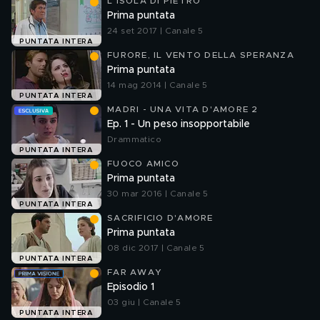
L'ISOLA DI PIETRO
Prima puntata
24 set 2017 | Canale 5
PUNTATA INTERA
FURORE, IL VENTO DELLA SPERANZA
Prima puntata
14 mag 2014 | Canale 5
PUNTATA INTERA
MADRI - UNA VITA D'AMORE 2
Ep. 1 - Un peso insopportabile
Drammatico
PUNTATA INTERA
FUOCO AMICO
Prima puntata
30 mar 2016 | Canale 5
PUNTATA INTERA
SACRIFICIO D'AMORE
Prima puntata
08 dic 2017 | Canale 5
PUNTATA INTERA
FAR AWAY
Episodio 1
03 giu | Canale 5
PUNTATA INTERA