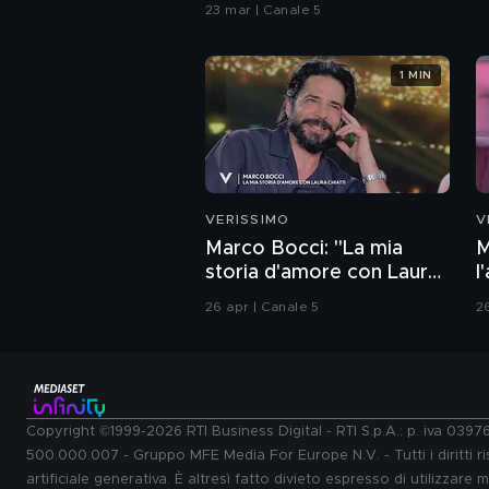
23 mar | Canale 5
1 MIN
VERISSIMO
V
Marco Bocci: "La mia
M
storia d'amore con Laura
l
Chiatti"
26 apr | Canale 5
2
Copyright ©1999-2026 RTI Business Digital - RTI S.p.A.: p. iva 039
500.000.007 - Gruppo MFE Media For Europe N.V. - Tutti i diritti ris
artificiale generativa. È altresì fatto divieto espresso di utilizzare