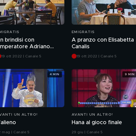
MIGRATIS
EMIGRATIS
n brindisi con
A pranzo con Elisabetta
'imperatore Adriano
Canalis
eite Ribeiro
19 ott 2022 | Canale 5
19 ott 2022 | Canale 5
4 MIN
9 MIN
VANTI UN ALTRO!
AVANTI UN ALTRO!
'alieno
Hana al gioco finale
2 mag | Canale 5
29 giu | Canale 5