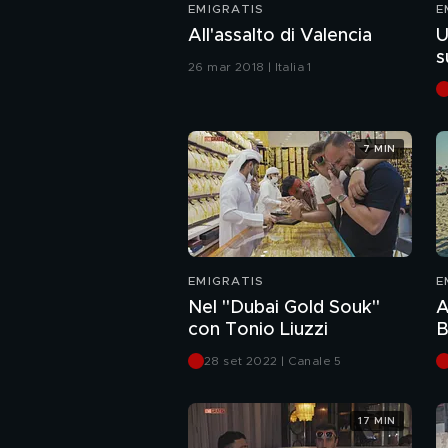
EMIGRATIS
E
All'assalto di Valencia
U
s
26 mar 2018 | Italia 1
7 MIN
EMIGRATIS
E
Nel "Dubai Gold Souk"
A
con Tonio Liuzzi
B
28 set 2022 | Canale 5
17 MIN