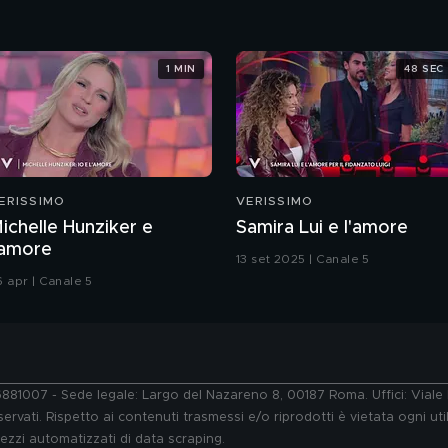
1 MIN
48 SEC
ERISSIMO
VERISSIMO
ichelle Hunziker e
Samira Lui e l'amore
'amore
13 set 2025 | Canale 5
6 apr | Canale 5
76881007 - Sede legale: Largo del Nazareno 8, 00187 Roma. Uffici: Vial
ervati. Rispetto ai contenuti trasmessi e/o riprodotti è vietata ogni uti
 mezzi automatizzati di data scraping.