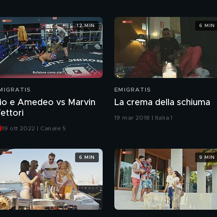
12 MIN
6 MIN
MIGRATIS
EMIGRATIS
io e Amedeo vs Marvin
La crema della schiuma
ettori
19 mar 2018 | Italia 1
19 ott 2022 | Canale 5
6 MIN
9 MIN