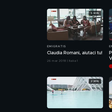
5 MIN
EMIGRATIS
E
Claudia Romani, aiutaci tu!
P
V
26 mar 2018 | Italia 1
2 MIN