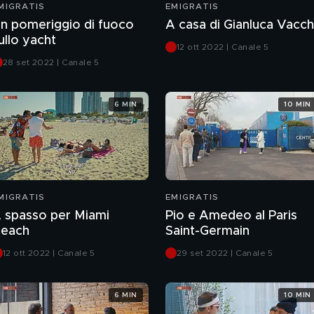
MIGRATIS
EMIGRATIS
n pomeriggio di fuoco
A casa di Gianluca Vacch
ullo yacht
12 ott 2022 | Canale 5
28 set 2022 | Canale 5
6 MIN
10 MIN
MIGRATIS
EMIGRATIS
 spasso per Miami
Pio e Amedeo al Paris
each
Saint-Germain
12 ott 2022 | Canale 5
29 set 2022 | Canale 5
6 MIN
10 MIN