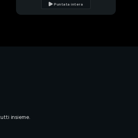
concerto di Sfera
Puntata intera
Ebbasta
L'incontro con Maxi
López a Londra
Il pranzo con Fausto
Leali
La partita al
Tottenham Hotspur
Stadium
PROSSIMO VIDEO
Pio e Amedeo per le
strade di Londra
Una pazza serata con
Pierluigi Gollini
tti insieme.
La sorpresa romantica
per Antonio Conte