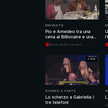
EMIGRATIS
E
Pio e Amedeo tra una
U
cena al Billionaire e una
l
festa in maschera al Burji
L
29 set 2022 | Canale 5
Khalifa
3 MIN
SCHERZI A PARTE
A
Lo scherzo a Gabriella: i
L
tre telefoni
2