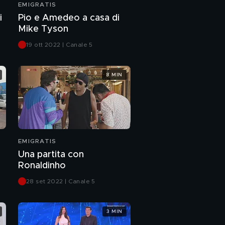
EMIGRATIS
La seconda puntata in
i
Pio e Amedeo a casa di
un'ora
Mike Tyson
19 ott 2022 | Canale 5
8 MIN
EMIGRATIS
Una partita con
Ronaldinho
28 set 2022 | Canale 5
3 MIN