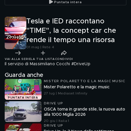
Puntata intera
modern
Tesla e IED raccontano
"TIME", la concept car che
rende il tempo una risorsa
01 mag | Rete 4
VAI ALLA SERIE
LA TUA LISTA
CONDIVIDI
Il servizio di Massimiliano Cocchi #DriveUp
Guarda anche
MISTER POLARETTO E LA MAGIC MUSIC
Mister Polaretto e la magic music
27 lug | Mediaset Infinity
PUNTATA INTERA
DRIVE UP
OSCA torna in grande stile, la nuova auto
alla 1000 Miglia 2026
20 giu | Italia 1
DRIVE UP