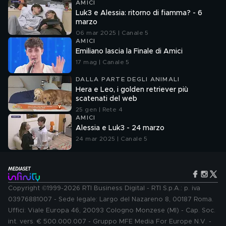
AMICI
Luk3 e Alessia: ritorno di fiamma? - 6
marzo
06 mar 2025 | Canale 5
AMICI
Emiliano lascia la Finale di Amici
17 mag | Canale 5
DALLA PARTE DEGLI ANIMALI
Hera e Leo, i golden retriever più
scatenati del web
25 gen | Rete 4
AMICI
Alessia e Luk3 - 24 marzo
24 mar 2025 | Canale 5
Copyright ©1999-2026 RTI Business Digital - RTI S.p.A.: p. iva
03976881007 - Sede legale: Largo del Nazareno 8, 00187 Roma.
Uffici: Viale Europa 46, 20093 Cologno Monzese (MI) - Cap. Soc.
int. vers. € 500.000.007 - Gruppo MFE Media For Europe N.V. -