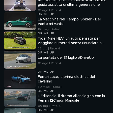
XPENG L03, diversi modelli di potenza e
guida assistita di ultima generazione
01 ago | Rete 4
DRIVE UP
La Macchina Nel Tempo: Spider - Del
vento mi vanto
16 mag | Italia 1
DRIVE UP
Tiger Nine HEV, un'auto pensata per
viaggiare numerosi senza rinunciare al
comfort
25 giu | Rete 4
DRIVE UP
La puntata del 31 luglio #DriveUp
01 ago | Rete 4
DRIVE UP
Ferrari Luce, la prima elettrica del
cavallino
30 mag | Italia 1
DRIVE UP
L'Editoriale: il ritorno all'analogico con la
Ferrari 12Cilindri Manuale
09 lug | Rete 4
DRIVE UP