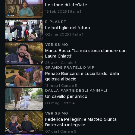
Le storie di LifeGate
16 feb 2025 | Italia 1
E-PLANET
Le bottiglie del futuro
02 mar 2025 | Italia 1
VERISSIMO
Marco Bocci: "La mia storia d'amore con
Laura Chiatti"
26 apr | Canale 5
GRANDE FRATELLO VIP
Renato Biancardi e Lucia Ilardo: dalla
gelosia al bacio
13 mag | Canale 5
DALLA PARTE DEGLI ANIMALI
Un cavallo per amico
03 mag | Rete 4
VERISSIMO
Federica Pellegrini e Matteo Giunta:
l'intervista integrale
07 giu | Canale 5