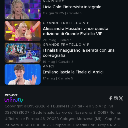
VERISSIMO
Licia Colò: l'intervista integrale
07 giu 2025 | Canale 5
GRANDE FRATELLO VIP
Alessandra Mussolini vince questa
edizione di Grande Fratello VIP
20 mag | Canale 5
GRANDE FRATELLO VIP
I finalisti inaugurano la serata con una
coreografia
19 mag | Canale 5
AMICI
Emiliano lascia la Finale di Amici
17 mag | Canale 5
Copyright ©1999-2026 RTI Business Digital - RTI S.p.A.: p. iva
03976881007 - Sede legale: Largo del Nazareno 8, 00187 Roma.
Uffici: Viale Europa 46, 20093 Cologno Monzese (MI) - Cap. Soc.
int. vers. € 500.000.007 - Gruppo MFE Media For Europe N.V. -