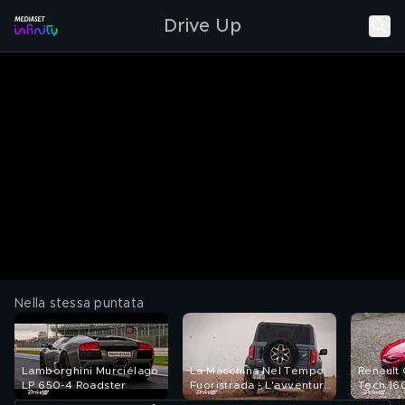
Drive Up
Nella stessa puntata
Lamborghini Murciélago
La Macchina Nel Tempo:
Renault C
LP 650-4 Roadster
Fuoristrada - L'avventura
Tech 16
è l'avventura