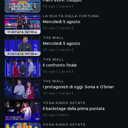
Piatti estivi: Cuoppo
05 ago | Canale 5
LA RUOTA DELLA FORTUNA
Mercoledì 5 agosto
05 ago | Canale 5
PUNTATA INTERA
THE WALL
Mercoledì 5 agosto
05 ago | Canale 5
PUNTATA INTERA
THE WALL
Il confronto finale
05 ago | Canale 5
THE WALL
I protagonisti di oggi: Sonia e O'brian
05 ago | Canale 5
YOGA RADIO ESTATE
Il backstage della prima puntata
05 ago | Italia 1
YOGA RADIO ESTATE