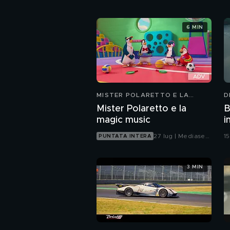
6 MIN
MISTER POLARETTO E LA
D
MAGIC MUSIC
Mister Polaretto e la
B
magic music
i
27 lug | Mediaset
1
PUNTATA INTERA
Infinity
3 MIN