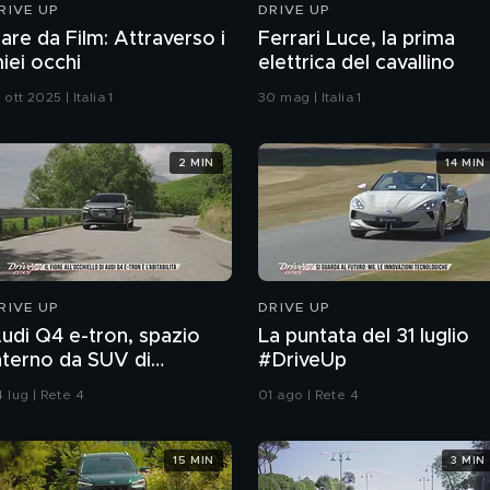
RIVE UP
DRIVE UP
are da Film: Attraverso i
Ferrari Luce, la prima
iei occhi
elettrica del cavallino
 ott 2025 | Italia 1
30 mag | Italia 1
2 MIN
14 MIN
RIVE UP
DRIVE UP
udi Q4 e-tron, spazio
La puntata del 31 luglio
nterno da SUV di
#DriveUp
egmento superiore e
 lug | Rete 4
01 ago | Rete 4
itocchi estetici
15 MIN
3 MIN