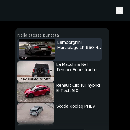
Nella stessa puntata
Lamborghini
Murciélago LP 650-4
Roadster
La Macchina Nel
Tempo: Fuoristrada -
L'avventura è
PROSSIMO VIDEO
l'avventura
Renault Clio full hybrid
E-Tech 160
Skoda Kodiaq PHEV
A tu per tu con