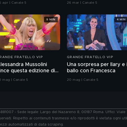
5 apr | Canale 5
26 mar | Canale 5
9 MIN
4 MIN
RANDE FRATELLO VIP
GRANDE FRATELLO VIP
lessandra Mussolini
Una sorpresa per Ilary e i
ince questa edizione di
ballo con Francesca
rande Fratello VIP
0 mag | Canale 5
20 mag | Canale 5
76881007 - Sede legale: Largo del Nazareno 8, 00187 Roma. Uffici: Vial
ervati. Rispetto ai contenuti trasmessi e/o riprodotti è vietata ogni uti
 mezzi automatizzati di data scraping.