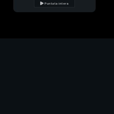
Valentino Rossi, la
Puntata intera
nostra intervista a
Misano
Yamaha Tracer 7 GT
Y-AMT
Ringo's Garage:
Pastrana, Gymkhana
"Aussie Shred"
Gare da Film: Un
Maggiolino tutto matto