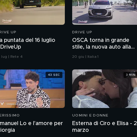
RIVE UP
DRIVE UP
a puntata del 16 luglio
OSCA torna in grande
DriveUp
stile, la nuova auto alla
1000 Miglia 2026
 lug | Rete 4
20 giu | Italia 1
43 SEC
3 MIN
ERISSIMO
UOMINI E DONNE
manuel Lo e l'amore per
Esterna di Ciro e Elisa - 
iorgia
marzo