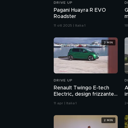
DRIVE UP
D
Pagani Huayra R EVO
G
Roadster
m
11 ott 2025 | Italia 1
18
2 MIN
DRIVE UP
D
Renault Twingo E-tech
A
Electric, design frizzante
i
e forme arrotondate
s
11 apr | Italia 1
24
r
2 MIN