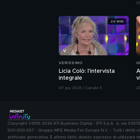
0
20 MIN
VERISSIMO
G
Licia Colò: l'intervista
A
integrale
v
G
07 giu 2025 | Canale 5
2
Copyright ©1999-2026 RTI Business Digital - RTI S.p.A.: p. iva 039
500.000.007 - Gruppo MFE Media For Europe N.V. - Tutti i diritti ris
artificiale generativa. È altresì fatto divieto espresso di utilizzare