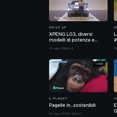
DRIVE UP
D
XPENG L03, diversi
L
modelli di potenza e
#
guida assistita di ultima
01 ago | Rete 4
16
generazione
1 MIN
E-PLANET
V
Pagelle in...sostenibili
E
G
10 ago 2025 | Italia 1