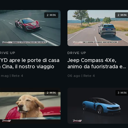
2 MIN
2 MIN
RIVE UP
DRIVE UP
YD apre le porte di casa
Jeep Compass 4Xe,
n Cina, il nostro viaggio
animo da fuoristrada e
nuovo assetto
5 mag | Rete 4
06 ago | Rete 4
2 MIN
3 MIN