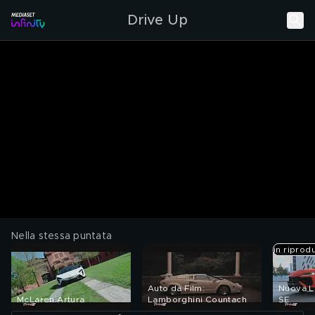
Drive Up
Nella stessa puntata
in riprod
Auto da Film:
Nuova L
McLaren Artura
Lamborghini Countach
SE