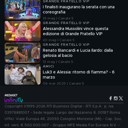
GRANDE FRATELLO VIP
I finalisti inaugurano la serata con una
coreografia
19 mag | Canale 5
GRANDE FRATELLO VIP
Alessandra Mussolini vince questa
edizione di Grande Fratello VIP
20 mag | Canale 5
GRANDE FRATELLO VIP
Renato Biancardi e Lucia Ilardo: dalla
gelosia al bacio
13 mag | Canale 5
AMICI
Luk3 e Alessia: ritorno di fiamma? - 6
marzo
06 mar 2025 | Canale 5
Copyright ©1999-2026 RTI Business Digital - RTI S.p.A.: p. iva
03976881007 - Sede legale: Largo del Nazareno 8, 00187 Roma.
Uffici: Viale Europa 46, 20093 Cologno Monzese (MI) - Cap. Soc.
int. vers. € 500.000.007 - Gruppo MFE Media For Europe N.V. -