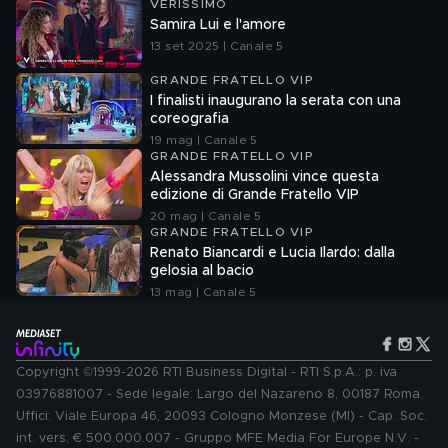
VERISSIMO
Samira Lui e l'amore
13 set 2025 | Canale 5
GRANDE FRATELLO VIP
I finalisti inaugurano la serata con una
coreografia
19 mag | Canale 5
GRANDE FRATELLO VIP
Alessandra Mussolini vince questa
edizione di Grande Fratello VIP
20 mag | Canale 5
GRANDE FRATELLO VIP
Renato Biancardi e Lucia Ilardo: dalla
gelosia al bacio
13 mag | Canale 5
Copyright ©1999-2026 RTI Business Digital - RTI S.p.A.: p. iva
03976881007 - Sede legale: Largo del Nazareno 8, 00187 Roma.
Uffici: Viale Europa 46, 20093 Cologno Monzese (MI) - Cap. Soc.
int. vers. € 500.000.007 - Gruppo MFE Media For Europe N.V. -