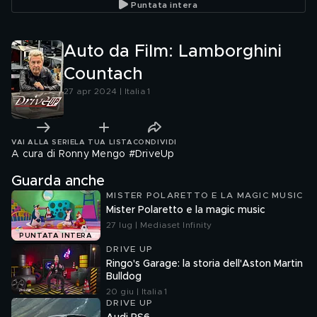
Puntata intera
Auto da Film: Lamborghini
Countach
27 apr 2024 | Italia 1
VAI ALLA SERIE
LA TUA LISTA
CONDIVIDI
A cura di Ronny Mengo #DriveUp
Guarda anche
MISTER POLARETTO E LA MAGIC MUSIC
Mister Polaretto e la magic music
27 lug | Mediaset Infinity
PUNTATA INTERA
DRIVE UP
Ringo's Garage: la storia dell'Aston Martin
Bulldog
20 giu | Italia 1
DRIVE UP